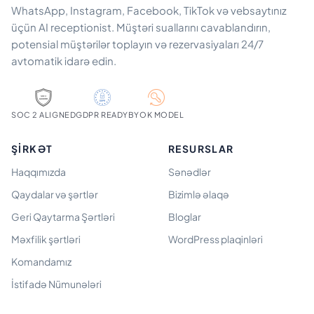
WhatsApp, Instagram, Facebook, TikTok və vebsaytınız
üçün AI receptionist. Müştəri suallarını cavablandırın,
potensial müştərilər toplayın və rezervasiyaları 24/7
avtomatik idarə edin.
SOC 2 ALIGNED
GDPR READY
BYOK MODEL
ŞIRKƏT
RESURSLAR
Haqqımızda
Sənədlər
Qaydalar və şərtlər
Bizimlə əlaqə
Geri Qaytarma Şərtləri
Bloglar
Məxfilik şərtləri
WordPress plaqinləri
Komandamız
İstifadə Nümunələri