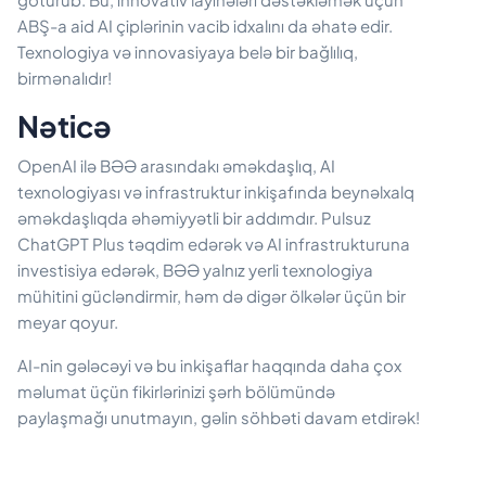
ABŞ-a aid AI çiplərinin vacib idxalını da əhatə edir.
Texnologiya və innovasiyaya belə bir bağlılıq,
birmənalıdır!
Nəticə
OpenAI ilə BƏƏ arasındakı əməkdaşlıq, AI
texnologiyası və infrastruktur inkişafında beynəlxalq
əməkdaşlıqda əhəmiyyətli bir addımdır. Pulsuz
ChatGPT Plus təqdim edərək və AI infrastrukturuna
investisiya edərək, BƏƏ yalnız yerli texnologiya
mühitini gücləndirmir, həm də digər ölkələr üçün bir
meyar qoyur.
AI-nin gələcəyi və bu inkişaflar haqqında daha çox
məlumat üçün fikirlərinizi şərh bölümündə
paylaşmağı unutmayın, gəlin söhbəti davam etdirək!