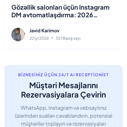
Gözəllik salonları üçün Instagram
DM avtomatlaşdırma: 2026
bələdçisi
Javid Karimov
22 iyl 2026
351 Baxış sayı
BIZNESINIZ ÜÇÜN 24/7 AI RECEPTIONIST
Müştəri Mesajlarını
Rezervasiyalara Çevirin
WhatsApp, Instagram və vebsaytınız
üzərindən sualları cavablandırın, potensial
müştərilər toplayın və rezervasiyaları