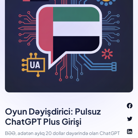
Oyun Dəyişdirici: Pulsuz
ChatGPT Plus Girişi
BƏƏ, adətən aylıq 20 dollar dəyərində olan ChatGPT