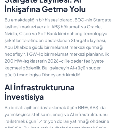
İnkişafına Getmə Yolu
Bu əməkdaşlığın bir hissəsi olaraq, BƏƏ-nin Stargate
layihəsi mərkəzi yer alır. ABŞ hökuməti və Oracle,
Nvidia, Cisco və SoftBank kimi nəhəng texnologiya
şirkətləri tərəfindən dəstəklənən Stargate layihəsi,
Abu Dhabidə güclü bir məlumat mərkəzi qurmağı
hədəfləyir. 1 GW-lıq bir məlumat mərkəzi planlanır, ilk
200 MW-lıq klasterin 2026-cı ilə qədər fəaliyyətə
keçməsi gözlənilir. Bu, gələcəyin AI-ı üçün super
güclü texnologiya Disneylandı kimidir!
AI İnfrastrukturuna
İnvestisiya
Bu iddialı layihəni dəstəkləmək üçün BƏƏ, ABŞ-da
yarımkeçirici istehsalını, enerji və AI infrastrukturunu
irəlilətmək üçün 1.4 trilyon dolları yatırmağı öhdəsinə
götürüb. Bu, innovativ layihələri dəstəkləmək üçün