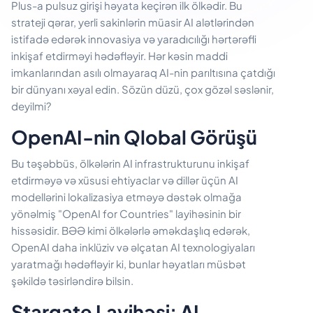
Plus-a pulsuz girişi həyata keçirən ilk ölkədir. Bu
strateji qərar, yerli sakinlərin müasir AI alətlərindən
istifadə edərək innovasiya və yaradıcılığı hərtərəfli
inkişaf etdirməyi hədəfləyir. Hər kəsin maddi
imkanlarından asılı olmayaraq AI-nin parıltısına çatdığı
bir dünyanı xəyal edin. Sözün düzü, çox gözəl səslənir,
deyilmi?
OpenAI-nin Qlobal Görüşü
Bu təşəbbüs, ölkələrin AI infrastrukturunu inkişaf
etdirməyə və xüsusi ehtiyaclar və dillər üçün AI
modellərini lokalizasiya etməyə dəstək olmağa
yönəlmiş "OpenAI for Countries" layihəsinin bir
hissəsidir. BƏƏ kimi ölkələrlə əməkdaşlıq edərək,
OpenAI daha inklüziv və əlçatan AI texnologiyaları
yaratmağı hədəfləyir ki, bunlar həyatları müsbət
şəkildə təsirləndirə bilsin.
Stargate Layihəsi: AI