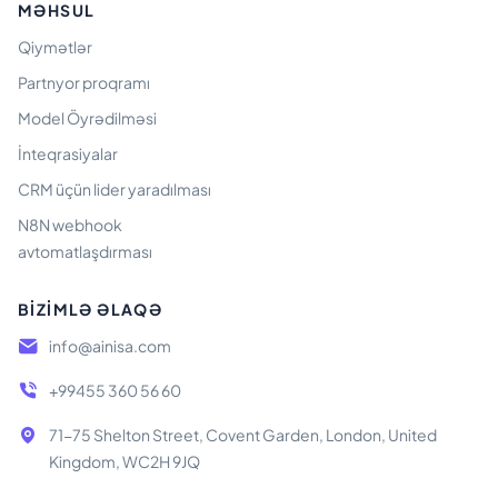
MƏHSUL
Qiymətlər
Partnyor proqramı
Model Öyrədilməsi
İnteqrasiyalar
CRM üçün lider yaradılması
N8N webhook
avtomatlaşdırması
BIZIMLƏ ƏLAQƏ
info@ainisa.com
+99455 360 56 60
71-75 Shelton Street, Covent Garden, London, United
Kingdom, WC2H 9JQ