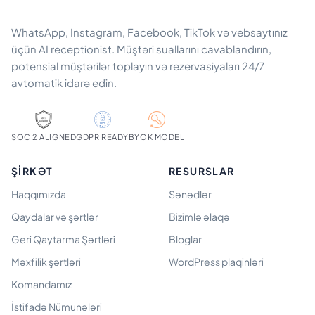
WhatsApp, Instagram, Facebook, TikTok və vebsaytınız
üçün AI receptionist. Müştəri suallarını cavablandırın,
potensial müştərilər toplayın və rezervasiyaları 24/7
avtomatik idarə edin.
SOC 2 ALIGNED
GDPR READY
BYOK MODEL
ŞIRKƏT
RESURSLAR
Haqqımızda
Sənədlər
Qaydalar və şərtlər
Bizimlə əlaqə
Geri Qaytarma Şərtləri
Bloglar
Məxfilik şərtləri
WordPress plaqinləri
Komandamız
İstifadə Nümunələri