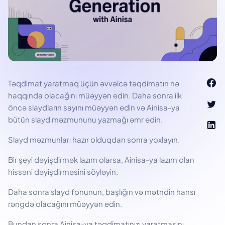
Təqdimat yaratmaq üçün əvvəlcə təqdimatın nə
haqqında olacağını müəyyən edin. Daha sonra ilk
öncə slaydların sayını müəyyən edin və Ainisa-ya
bütün slayd məzmununu yazmağı əmr edin.
Slayd məzmunları hazır olduqdan sonra yoxlayın.
Bir şeyi dəyişdirmək lazım olarsa, Ainisa-ya lazım olan
hissəni dəyişdirməsini söyləyin.
Daha sonra slayd fonunun, başlığın və mətndin hansı
rəngdə olacağını müəyyən edin.
Bundan sonra Ainisa-ya təqdimatınızı yaratmasını