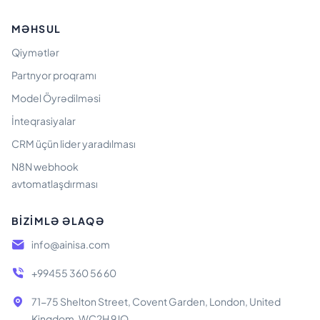
MƏHSUL
Qiymətlər
Partnyor proqramı
Model Öyrədilməsi
İnteqrasiyalar
CRM üçün lider yaradılması
N8N webhook
avtomatlaşdırması
BIZIMLƏ ƏLAQƏ
info@ainisa.com
+99455 360 56 60
71-75 Shelton Street, Covent Garden, London, United
Kingdom, WC2H 9JQ