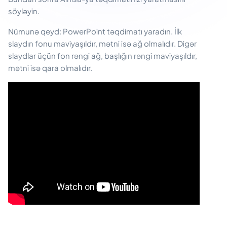
söyləyin.
Nümunə qeyd: PowerPoint təqdimatı yaradın. İlk
slaydın fonu maviyaşıldır, mətni isə ağ olmalıdır. Digər
slaydlar üçün fon rəngi ağ, başlığın rəngi maviyaşıldır,
mətni isə qara olmalıdır.