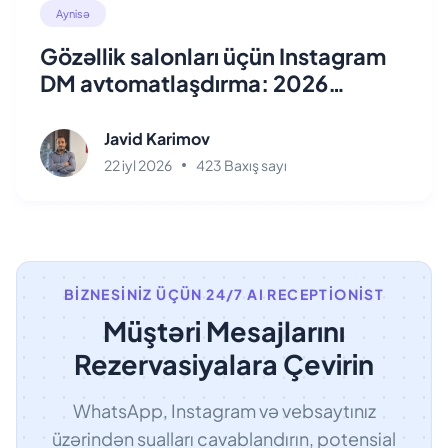
Aynisə
Gözəllik salonları üçün Instagram
DM avtomatlaşdırma: 2026
bələdçisi
Javid Karimov
22 iyl 2026
423 Baxış sayı
BIZNESINIZ ÜÇÜN 24/7 AI RECEPTIONIST
Müştəri Mesajlarını
Rezervasiyalara Çevirin
WhatsApp, Instagram və vebsaytınız
üzərindən sualları cavablandırın, potensial