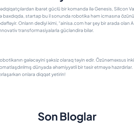
ədqiqatçılardan ibarət güclü bir komanda ilə Genesis, Silicon Va
əyə baxdıqda, startap bu il sonunda robotika həm icmasına özün
fləyir. Onların dediyi kimi, “ainisa.com hər şey bir arada olan 
i innovativ transformasiyalarla gücləndirə bilər.
obotikanın gələcəyini şəksiz olaraq təyin edir. Özünəməxsus inki
tomatlaşdırılmış dünyada əhəmiyyətli bir təsir etməyə hazırdırlar.
rlaşarkən onlara diqqət yetirin!
Son Bloglar