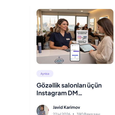
Aynisə
Gözəllik salonları üçün
Instagram DM
avtomatlaşdırma: 2026
bələdçisi
Javid Karimov
22 iyl 2026
390 Baxış sayı