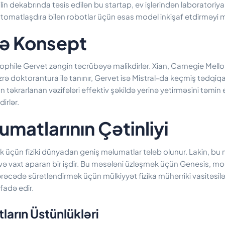
in dekabrında təsis edilən bu startap, ev işlərindən laboratoriya
avtomatlaşdıra bilən robotlar üçün əsas model inkişaf etdirməyi
 və Konsept
éophile Gervet zəngin təcrübəyə malikdirlər. Xian, Carnegie Mell
rə doktorantura ilə tanınır, Gervet isə Mistral-da keçmiş tədqiq
ın təkrarlanan vəzifələri effektiv şəkildə yerinə yetirməsini təmin
irlər.
umatlarının Çətinliyi
ək üçün fiziki dünyadan geniş məlumatlar tələb olunur. Lakin, bu
və vaxt aparan bir işdir. Bu məsələni üzləşmək üçün Genesis, m
əcədə sürətləndirmək üçün mülkiyyət fizika mühərriki vasitəsilə
fadə edir.
ların Üstünlükləri