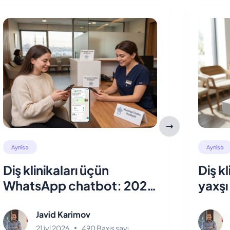
Aynisə
Aynisə
Diş klinikaları üçün
Diş k
WhatsApp chatbot: 2026
yaxşı
bələdçisi
Müqay
Javid Karimov
21 iyl 2026
490 Baxış sayı