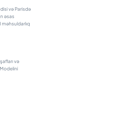
disi və Parisdə
ün əsas
AI məhsuldarlıq
şafları və
 Modelini