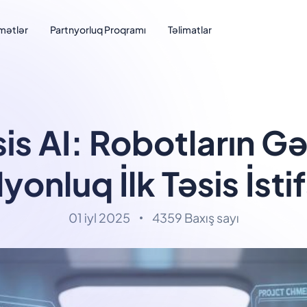
mətlər
Partnyorluq Proqramı
Təlimatlar
is AI: Robotların Gə
yonluq İlk Təsis İstif
01 iyl 2025
4359 Baxış sayı