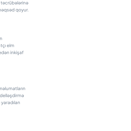
 təcrübələrinə
 məqsəd qoyur.
on
atçı elm
 edən inkişaf
 məlumatların
odelləşdirmə
 yaradılan