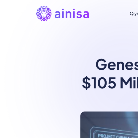
Qiy
Genes
$105 Mil