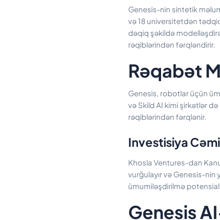
Genesis-nin sintetik məluma
və 18 universitetdən tədqi
dəqiq şəkildə modelləşdirə
rəqiblərindən fərqləndirir.
Rəqabət Mü
Genesis, robotlar üçün ümu
və Skild AI kimi şirkətlər 
rəqiblərindən fərqlənir.
Investisiya Cəm
Khosla Ventures-dan Kanu 
vurğulayır və Genesis-nin y
ümumiləşdirilmə potensialın
Genesis AI