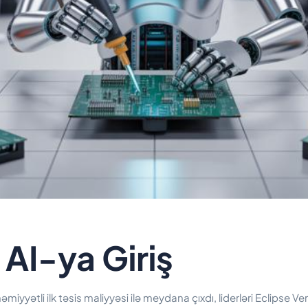
AI-ya Giriş
iyyətli ilk təsis maliyyəsi ilə meydana çıxdı, liderləri Eclipse V