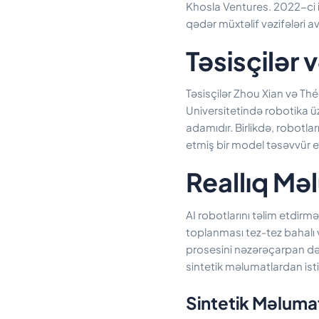
Khosla Ventures. 2022-ci il
qədər müxtəlif vəzifələri 
Təsisçilər
Təsisçilər Zhou Xian və Th
Universitetində robotika üz
adamıdır. Birlikdə, robotlar
etmiş bir model təsəvvür ed
Reallıq Məl
AI robotlarını təlim etdirm
toplanması tez-tez bahalı 
prosesini nəzərəçarpan dər
sintetik məlumatlardan isti
Sintetik Məlumat