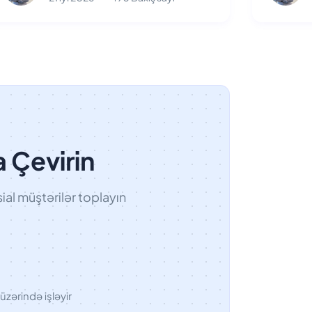
a Çevirin
al müştərilər toplayın
üzərində işləyir