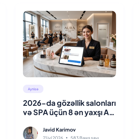
Aynisə
2026-da gözəllik salonları
və SPA üçün 8 ən yaxşı AI
chatbot
Javid Karimov
21 iyl 2026
583 Baxış sayı