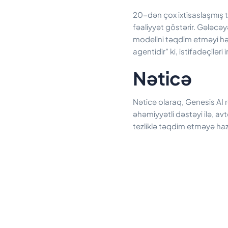
20-dən çox ixtisaslaşmış t
fəaliyyət göstərir. Gələc
modelini təqdim etməyi hədə
agentidir” ki, istifadəçilər
Nəticə
Nəticə olaraq, Genesis AI r
əhəmiyyətli dəstəyi ilə, av
tezliklə təqdim etməyə hazı