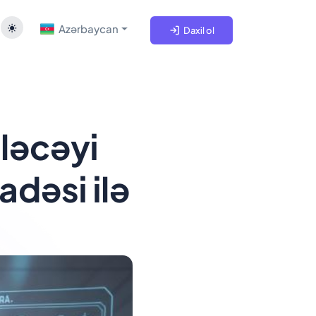
Azərbaycan
Daxil ol
ləcəyi
adəsi ilə