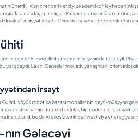
t mühərriki, Xianın rəhbərlik etdiyi akademik bir layihədən inkişa
qatçılarla əməkdaşlıq etmişdir. Mükəmməl üstünlük, real dünya in
 bilmək xüsusiyyətindədir, Genesis-i ənənəvi proqramlardan asıl
hiti
mi məqsədli AI modelləri yaratma missiyasında tək deyil. Physic
də bu yarışdaydı. Lakin, Genesis innovativ yanaşmanı prioritetləşdi
iyyətindən İnsayt
Gulati, böyük robotika bazası modellərinin qeyri-müəyyən gələ
anaşmasına inamını ifadə edir. Onlar, bir modelin bir çox vəzifələ
a inanıblar ki, bu da AI ekosistemində investisiya strategiyaların
-nın Gələcəyi