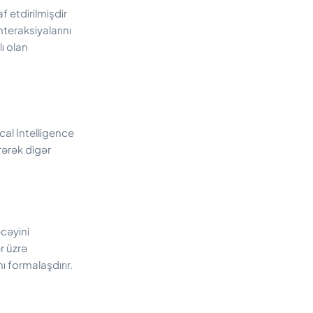
f etdirilmişdir
teraksiyalarını
ı olan
al Intelligence
rərək digər
cəyini
r üzrə
ı formalaşdırır.