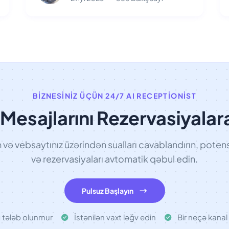
BIZNESINIZ ÜÇÜN 24/7 AI RECEPTIONIST
Mesajlarını Rezervasiyalar
ə vebsaytınız üzərindən sualları cavablandırın, potensi
və rezervasiyaları avtomatik qəbul edin.
Pulsuz Başlayın
ı tələb olunmur
İstənilən vaxt ləğv edin
Bir neçə kanal 