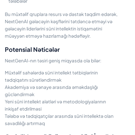
tələbələr
Bu müxtəlif qruplara resurs və dəstək təqdim edərək,
NextGenAI gələcəyin kəşflərini tətdəncə etməyi və
gələcəyin liderlərini süni intellektin istiqamətini
müəyyən etməyə hazırlamağı hədəfləyir.
Potensial Nəticələr
NextGenAI-nın təsiri geniş miqyasda ola bilər:
Müxtəlif sahələrdə süni intellekt tətbiqlərinin
tədqiqatını sürətləndirmək
Akademiya və sənaye arasında əməkdaşlığı
gücləndirmək
Yeni süni intellekt alətləri və metodologiyalarının
inkişaf etdirilməsi
Tələbə və tədqiqatçılar arasında süni intellektə olan
savadlılığı artırmaq