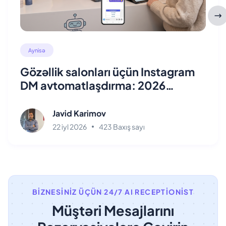
Aynisə
Gözəllik salonları üçün Instagram
DM avtomatlaşdırma: 2026
bələdçisi
Javid Karimov
22 iyl 2026
423 Baxış sayı
BIZNESINIZ ÜÇÜN 24/7 AI RECEPTIONIST
Müştəri Mesajlarını