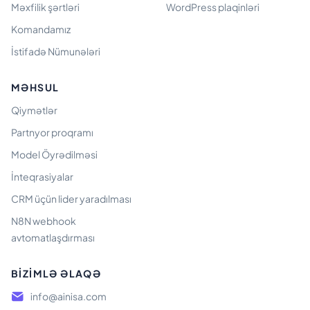
Məxfilik şərtləri
WordPress plaqinləri
Komandamız
İstifadə Nümunələri
MƏHSUL
Qiymətlər
Partnyor proqramı
Model Öyrədilməsi
İnteqrasiyalar
CRM üçün lider yaradılması
N8N webhook
avtomatlaşdırması
BIZIMLƏ ƏLAQƏ
info@ainisa.com