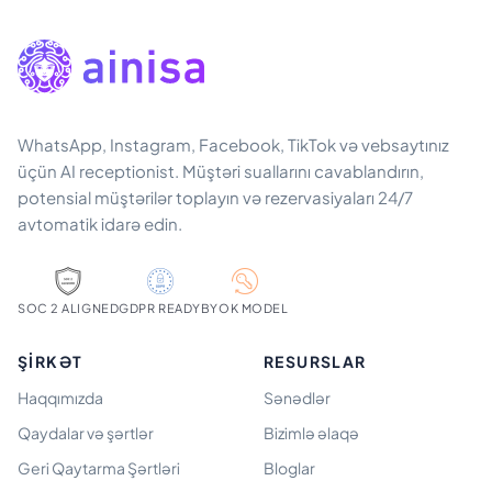
WhatsApp, Instagram, Facebook, TikTok və vebsaytınız
üçün AI receptionist. Müştəri suallarını cavablandırın,
potensial müştərilər toplayın və rezervasiyaları 24/7
avtomatik idarə edin.
SOC 2 ALIGNED
GDPR READY
BYOK MODEL
ŞIRKƏT
RESURSLAR
Haqqımızda
Sənədlər
Qaydalar və şərtlər
Bizimlə əlaqə
Geri Qaytarma Şərtləri
Bloglar