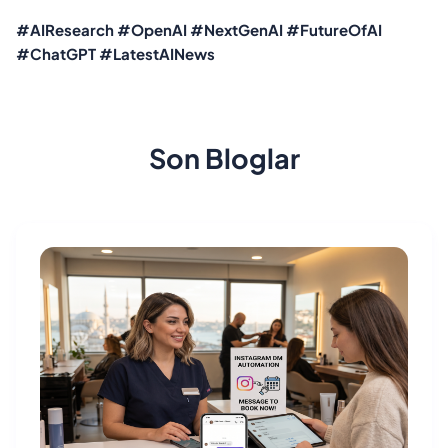
#AIResearch #OpenAI #NextGenAI #FutureOfAI
#ChatGPT #LatestAINews
Son Bloglar