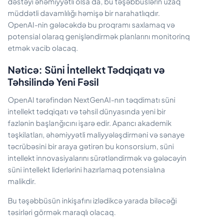
dəstəyi əhəmiyyətli olsa da, bu təşəbbüslərin uzaq
müddətli davamlılığı həmişə bir narahatlıqdır.
OpenAI-nin gələcəkdə bu proqramı saxlamaq və
potensial olaraq genişləndirmək planlarını monitorinq
etmək vacib olacaq.
Nəticə: Süni İntellekt Tədqiqatı və
Təhsilində Yeni Fəsil
OpenAI tərəfindən NextGenAI-nın təqdimatı süni
intellekt tədqiqatı və təhsil dünyasında yeni bir
fazlənin başlanğıcını işarə edir. Aparıcı akademik
təşkilatları, əhəmiyyətli maliyyələşdirməni və sənaye
təcrübəsini bir araya gətirən bu konsorsium, süni
intellekt innovasiyalarını sürətləndirmək və gələcəyin
süni intellekt liderlərini hazırlamaq potensialına
malikdir.
Bu təşəbbüsün inkişafını izlədikcə yarada biləcəği
təsirləri görmək maraqlı olacaq.