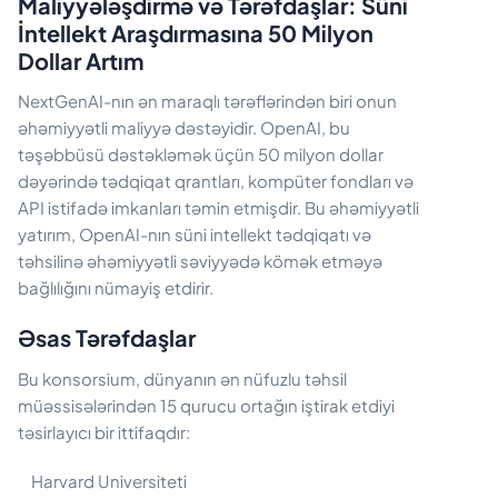
Maliyyələşdirmə və Tərəfdaşlar: Süni
İntellekt Araşdırmasına 50 Milyon
Dollar Artım
NextGenAI-nın ən maraqlı tərəflərindən biri onun
əhəmiyyətli maliyyə dəstəyidir. OpenAI, bu
təşəbbüsü dəstəkləmək üçün 50 milyon dollar
dəyərində tədqiqat qrantları, kompüter fondları və
API istifadə imkanları təmin etmişdir. Bu əhəmiyyətli
yatırım, OpenAI-nın süni intellekt tədqiqatı və
təhsilinə əhəmiyyətli səviyyədə kömək etməyə
bağlılığını nümayiş etdirir.
Əsas Tərəfdaşlar
Bu konsorsium, dünyanın ən nüfuzlu təhsil
müəssisələrindən 15 qurucu ortağın iştirak etdiyi
təsirlayıcı bir ittifaqdır:
Harvard Universiteti