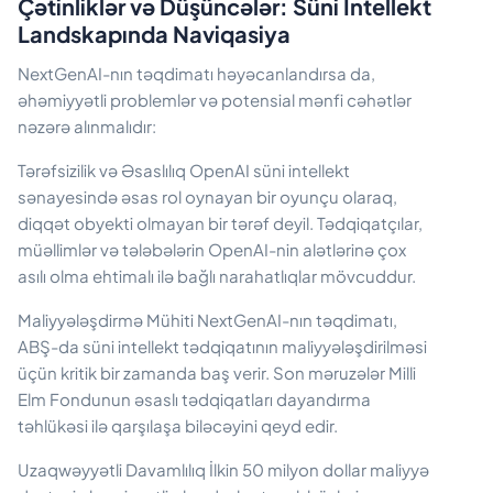
Çətinliklər və Düşüncələr: Süni İntellekt
Landskapında Naviqasiya
NextGenAI-nın təqdimatı həyəcanlandırsa da,
əhəmiyyətli problemlər və potensial mənfi cəhətlər
nəzərə alınmalıdır:
Tərəfsizilik və Əsaslılıq OpenAI süni intellekt
sənayesində əsas rol oynayan bir oyunçu olaraq,
diqqət obyekti olmayan bir tərəf deyil. Tədqiqatçılar,
müəllimlər və tələbələrin OpenAI-nin alətlərinə çox
asılı olma ehtimalı ilə bağlı narahatlıqlar mövcuddur.
Maliyyələşdirmə Mühiti NextGenAI-nın təqdimatı,
ABŞ-da süni intellekt tədqiqatının maliyyələşdirilməsi
üçün kritik bir zamanda baş verir. Son məruzələr Milli
Elm Fondunun əsaslı tədqiqatları dayandırma
təhlükəsi ilə qarşılaşa biləcəyini qeyd edir.
Uzaqwəyyətli Davamlılıq İlkin 50 milyon dollar maliyyə