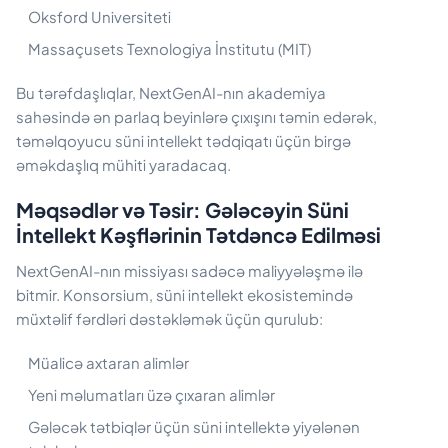
Oksford Universiteti
Massaçusets Texnologiya İnstitutu (MIT)
Bu tərəfdaşlıqlar, NextGenAI-nın akademiya
sahəsində ən parlaq beyinlərə çıxışını təmin edərək,
təməlqoyucu süni intellekt tədqiqatı üçün birgə
əməkdaşlıq mühiti yaradacaq.
Məqsədlər və Təsir: Gələcəyin Süni
İntellekt Kəşflərinin Tətdəncə Edilməsi
NextGenAI-nın missiyası sadəcə maliyyələşmə ilə
bitmir. Konsorsium, süni intellekt ekosistemində
müxtəlif fərdləri dəstəkləmək üçün qurulub:
Müalicə axtaran alimlər
Yeni məlumatları üzə çıxaran alimlər
Gələcək tətbiqlər üçün süni intellektə yiyələnən