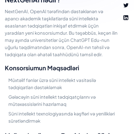
NextGenAI, OpenAI tərəfindən dəstəklənən və
aparıcı akademik təşkilatlarda süni intellektə
əsaslanan tədqiqatları inkişaf etdirmək üçün
yaradılan yeni konsorsiumdur. Bu təşəbbüs, keçən ilin
may ayında universitetlər üçün ChatGPT Edu-nun
uğurlu təqdimatından sonra, OpenAI-nın təhsil və
tədqiqata olan əhatəli taahhüdünü təmsil edir.
Konsorsiumun Məqsədləri
Müxtəlif fənlər üzrə süni intellekt vasitəsilə
tədqiqatları dəstəkləmək
Gələcəyin süni intellekt tədqiqatçılarını və
mütəxəssislərini hazırlamaq
Süni intellekt texnologiyasında kəşfləri və yenilikləri
sürətləndirmək