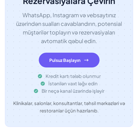
Rezervasiyalara Çevirin
WhatsApp, Instagram və vebsaytınız
üzərindən sualları cavablandırın, potensial
müştərilər toplayın və rezervasiyaları
avtomatik qəbul edin.
Pulsuz Başlayın
Kredit kartı tələb olunmur
İstənilən vaxt ləğv edin
Bir neçə kanal üzərində işləyir
Klinikalar, salonlar, konsultantlar, təhsil mərkəzləri və
restoranlar üçün hazırlanıb.