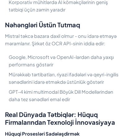
Korporativ mühitlərdə AI köməkçilərinin geniş
tətbiqi üçün zəmin yaradır
Nəhəngləri Üstün Tutmaq
Mistral təkcə bazara daxil olmur - onu idarə etməyə
məramlanır. Şirkət öz OCR API-sinin iddia edir:
Google, Microsoft və OpenAI-lərdən daha yaxşı
performans göstərir
Mürəkkəb tərtibatları, riyazi ifadələri və qeyri-ingilis
sənədlərini idarə etməkdə üstünlük göstərir
GPT-4 kimi multimodal Böyük Dill Modellərindən
daha tez sənədləri emal edir
Real Dünyada Tətbiqlər: Hüquq
Firmalarından Texnoloji İnnovasiyaya
Hüquqi Prosesləri Sadələşdirmək