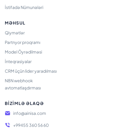
İstifadə Nümunələri
MƏHSUL
Qiymətlər
Partnyor proqramı
Model Öyrədilməsi
İnteqrasiyalar
CRM üçün lider yaradılması
N8N webhook
avtomatlaşdırması
BIZIMLƏ ƏLAQƏ
info@ainisa.com
+99455 360 56 60