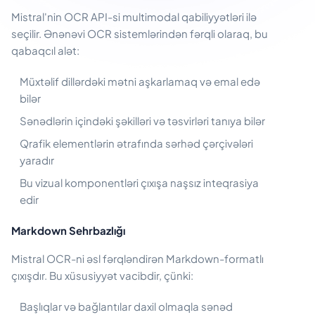
Mistral'nin OCR API-si multimodal qabiliyyətləri ilə
seçilir. Ənənəvi OCR sistemlərindən fərqli olaraq, bu
qabaqcıl alət:
Müxtəlif dillərdəki mətni aşkarlamaq və emal edə
bilər
Sənədlərin içindəki şəkilləri və təsvirləri tanıya bilər
Qrafik elementlərin ətrafında sərhəd çərçivələri
yaradır
Bu vizual komponentləri çıxışa naşsız inteqrasiya
edir
Markdown Sehrbazlığı
Mistral OCR-ni əsl fərqləndirən Markdown-formatlı
çıxışdır. Bu xüsusiyyət vacibdir, çünki:
Başlıqlar və bağlantılar daxil olmaqla sənəd