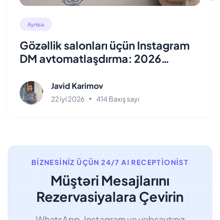
Aynisə
Gözəllik salonları üçün Instagram
DM avtomatlaşdırma: 2026
bələdçisi
Javid Karimov
22 iyl 2026
414 Baxış sayı
BIZNESINIZ ÜÇÜN 24/7 AI RECEPTIONIST
Müştəri Mesajlarını
Rezervasiyalara Çevirin
WhatsApp, Instagram və vebsaytınız