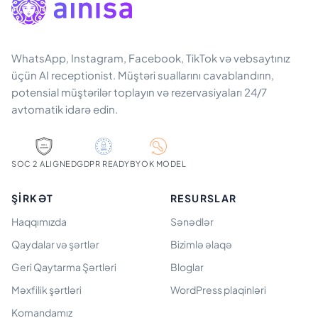
WhatsApp, Instagram, Facebook, TikTok və vebsaytınız
üçün AI receptionist. Müştəri suallarını cavablandırın,
potensial müştərilər toplayın və rezervasiyaları 24/7
avtomatik idarə edin.
SOC 2 ALIGNED
GDPR READY
BYOK MODEL
ŞIRKƏT
RESURSLAR
Haqqımızda
Sənədlər
Qaydalar və şərtlər
Bizimlə əlaqə
Geri Qaytarma Şərtləri
Bloglar
Məxfilik şərtləri
WordPress plaqinləri
Komandamız