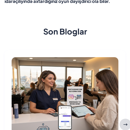
idarəçiliyində axtardığınız oyun dəyişdirici ola bilər.
Son Bloglar