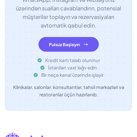
üzərindən sualları cavablandırın, potensial
müştərilər toplayın və rezervasiyaları
avtomatik qəbul edin.
Pulsuz Başlayın
Kredit kartı tələb olunmur
İstənilən vaxt ləğv edin
Bir neçə kanal üzərində işləyir
Klinikalar, salonlar, konsultantlar, təhsil mərkəzləri və
restoranlar üçün hazırlanıb.