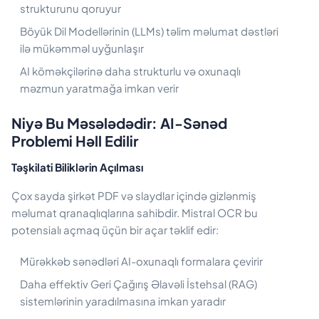
strukturunu qoruyur
Böyük Dil Modellərinin (LLMs) təlim məlumat dəstləri
ilə mükəmməl uyğunlaşır
AI köməkçilərinə daha strukturlu və oxunaqlı
məzmun yaratmağa imkan verir
Niyə Bu Məsələdədir: AI-Sənəd
Problemi Həll Edilir
Təşkilati Biliklərin Açılması
Çox sayda şirkət PDF və slaydlar içində gizlənmiş
məlumat qranaqlıqlarına sahibdir. Mistral OCR bu
potensialı açmaq üçün bir açar təklif edir:
Mürəkkəb sənədləri AI-oxunaqlı formalara çevirir
Daha effektiv Geri Çağırış Əlavəli İstehsal (RAG)
sistemlərinin yaradılmasına imkan yaradır