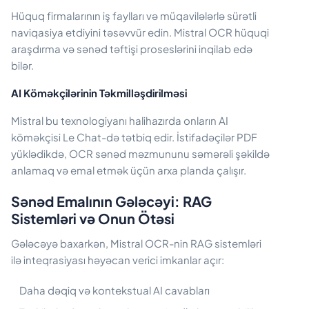
Hüquq firmalarının iş faylları və müqavilələrlə sürətli
naviqasiya etdiyini təsəvvür edin. Mistral OCR hüquqi
araşdırma və sənəd təftişi proseslərini inqilab edə
bilər.
AI Köməkçilərinin Təkmilləşdirilməsi
Mistral bu texnologiyanı halihazırda onların AI
köməkçisi Le Chat-də tətbiq edir. İstifadəçilər PDF
yüklədikdə, OCR sənəd məzmununu səmərəli şəkildə
anlamaq və emal etmək üçün arxa planda çalışır.
Sənəd Emalının Gələcəyi: RAG
Sistemləri və Onun Ötəsi
Gələcəyə baxarkən, Mistral OCR-nin RAG sistemləri
ilə inteqrasiyası həyəcan verici imkanlar açır:
Daha dəqiq və kontekstual AI cavabları