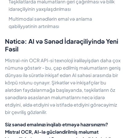
Təşkilatlarda məlumatların geri çağırılması və bilik
idarəçiliyinin yaxşılaşdırılması
Multimodal sənədlərin emal və anlama
qabiliyyətinin artırılması
Nəticə: AI və Sənəd İdarəçiliyində Yeni
Fəsil
Mistral-nin OCR API-si texnoloji irəliləyişdən daha çox
nümunə göstərir - bu, çap edilmiş məlumatların geniş
dünyası ilə sürətlə inkişaf edən AI sahəsi arasında bir
körpü rolunu oynayır. Şirkətlər və inkişafçılar bu
alətdən faydalanmağa başlayanda, təşkilatların öz
sənədlərə əsaslanan məlumatlarını necə idarə
etdiyini, əldə etdiyini və istifadə etdiyini görəcəyimiz
bir çevriliş gözlənilir.
Siz sənəd emalınızı inqilab etməyə hazırsınızmı?
Mistral OCR, AI-lə gücləndirilmiş məlumat