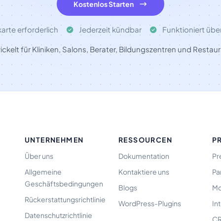
Kostenlos Starten
arte erforderlich
Jederzeit kündbar
Funktioniert übe
ckelt für Kliniken, Salons, Berater, Bildungszentren und Restaur
UNTERNEHMEN
RESSOURCEN
P
Über uns
Dokumentation
Pr
Allgemeine
Kontaktiere uns
Pa
Geschäftsbedingungen
Blogs
Mo
Rückerstattungsrichtlinie
WordPress-Plugins
In
Datenschutzrichtlinie
CR