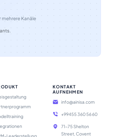
r mehrere Kanäle
ants.
RODUKT
KONTAKT
AUFNEHMEN
eisgestaltung
info@ainisa.com
rtnerprogramm
+99455 360 56 60
delltraining
tegrationen
71-75 Shelton
Street, Covent
M-Leaderstellung