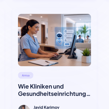
Ainisa
Wie Kliniken und
Gesundheitseinrichtunge
n KI-Chatbots zur
Terminautomatisierung
Javid Karimov