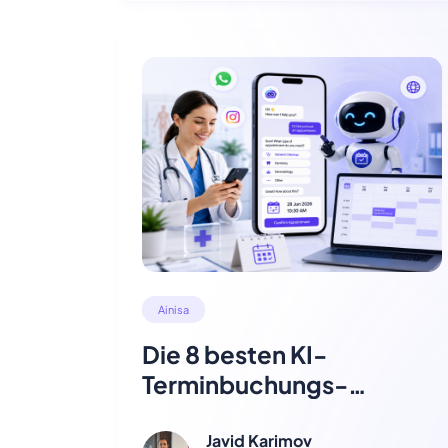
Ainisa
Die 8 besten KI-
Terminbuchungs-
Chatbots für Arztpraxen
2026
Javid Karimov