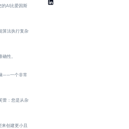
的AI比爱因斯
能算法执行复杂
准确性。
脑——一个非常
芙蕾：您是从杂
型来创建更小且