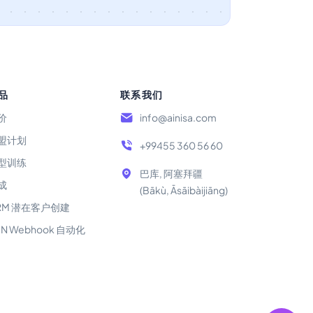
品
联系我们
价
info@ainisa.com
盟计划
+99455 360 56 60
型训练
巴库, 阿塞拜疆
成
(Bākù, Āsāibàijiāng)
RM 潜在客户创建
8N Webhook 自动化