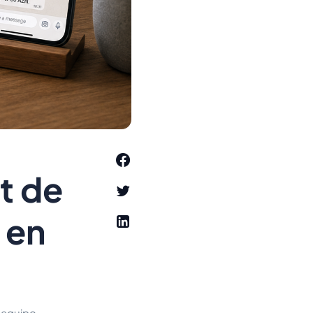
t de
 en
 equipo