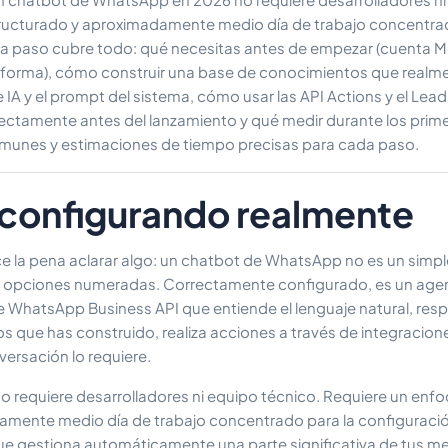
ructurado y aproximadamente medio día de trabajo concentra
o a paso cubre todo: qué necesitas antes de empezar (cuenta M
aforma), cómo construir una base de conocimientos que realme
IA y el prompt del sistema, cómo usar las API Actions y el Lea
ectamente antes del lanzamiento y qué medir durante los prime
omunes y estimaciones de tiempo precisas para cada paso.
 configurando realmente
e la pena aclarar algo: un chatbot de WhatsApp no es un simp
 opciones numeradas. Correctamente configurado, es un agen
 WhatsApp Business API que entiende el lenguaje natural, re
que has construido, realiza acciones a través de integraciones
ersación lo requiere.
o requiere desarrolladores ni equipo técnico. Requiere un enf
mente medio día de trabajo concentrado para la configuración i
ue gestiona automáticamente una parte significativa de tus m