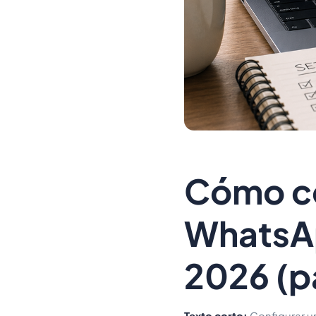
Cómo co
WhatsAp
2026 (p
Texto corto:
Configurar u