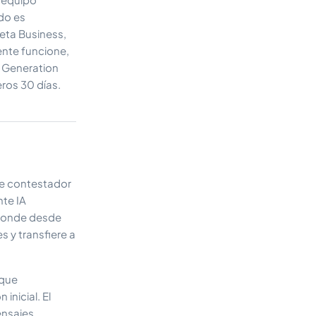
do es
eta Business,
nte funcione,
d Generation
ros 30 días.
le contestador
te IA
sponde desde
 y transfiere a
oque
nicial. El
ensajes