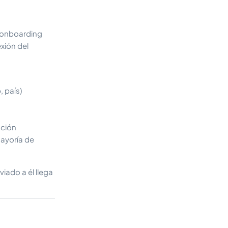
l onboarding
exión del
 país)
ación
mayoría de
iado a él llega