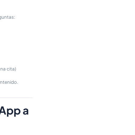
guntas:
na cita)
ontenido.
sApp a