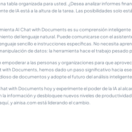
a tabla organizada para usted. ¿Desea analizar informes financ
nte de IA está a la altura de la tarea. Las posibilidades solo est
ramienta AI Chat with Documents es su comprensión inteligente 
nto del lenguaje natural. Puede comunicarse con el asistente
enguaje sencillo e instrucciones específicas. No necesita apre
manipulación de datos: la herramienta hace el trabajo pesado p
n empoderar a las personas y organizaciones para que aprovec
t with Documents, hemos dado un paso significativo hacia ese o
ioso de documentos y adopte el futuro del análisis inteligen
Chat with Documents hoy y experimente el poder de la IA al alc
 la información y desbloquee nuevos niveles de productividad e 
quí, y ainisa.com está liderando el cambio.