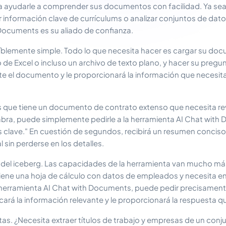
 para ayudarle a comprender sus documentos con facilidad. Ya se
 información clave de currículums o analizar conjuntos de dato
Documents es su aliado de confianza.
blemente simple. Todo lo que necesita hacer es cargar su doc
 de Excel o incluso un archivo de texto plano, y hacer su pregunt
e el documento y le proporcionará la información que necesit
ue tiene un documento de contrato extenso que necesita revi
abra, puede simplemente pedirle a la herramienta AI Chat wit
 clave." En cuestión de segundos, recibirá un resumen conciso y
l sin perderse en los detalles.
a del iceberg. Las capacidades de la herramienta van mucho más
iene una hoja de cálculo con datos de empleados y necesita e
la herramienta AI Chat with Documents, puede pedir precisamente
icará la información relevante y le proporcionará la respuesta q
itas. ¿Necesita extraer títulos de trabajo y empresas de un conj