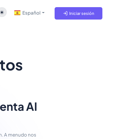
Español
Iniciar sesión
tos
ienta AI
ún. A menudo nos