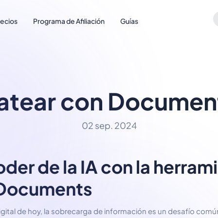
recios
Programa de Afiliación
Guías
atear con Documen
02 sep. 2024
oder de la IA con la herram
 Documents
igital de hoy, la sobrecarga de información es un desafío com