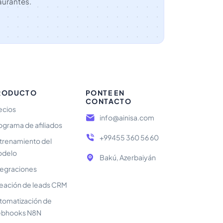
aurantes.
RODUCTO
PONTE EN
CONTACTO
ecios
info@ainisa.com
ograma de afiliados
+99455 360 56 60
trenamiento del
delo
Bakú, Azerbaiyán
tegraciones
eación de leads CRM
tomatización de
bhooks N8N