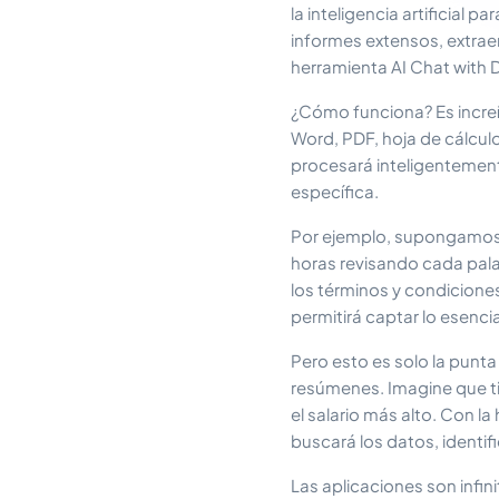
la inteligencia artificial
informes extensos, extraer
herramienta AI Chat with 
¿Cómo funciona? Es increí
Word, PDF, hoja de cálculo
procesará inteligentement
específica.
Por ejemplo, supongamos q
horas revisando cada pal
los términos y condiciones
permitirá captar lo esencia
Pero esto es solo la punt
resúmenes. Imagine que t
el salario más alto. Con 
buscará los datos, identif
Las aplicaciones son infin