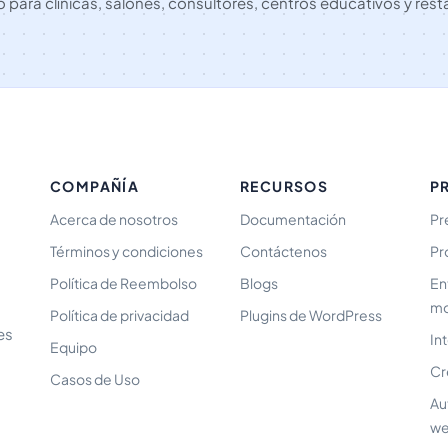
 para clínicas, salones, consultores, centros educativos y rest
COMPAÑÍA
RECURSOS
P
Acerca de nosotros
Documentación
Pr
Términos y condiciones
Contáctenos
Pr
Política de Reembolso
Blogs
En
mo
Política de privacidad
Plugins de WordPress
es
In
Equipo
Cr
Casos de Uso
Au
we