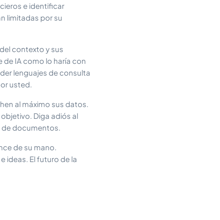
ieros e identificar
án limitadas por su
del contexto y sus
 de IA como lo haría con
nder lenguajes de consulta
or usted.
hen al máximo sus datos.
bjetivo. Diga adiós al
te de documentos.
ance de su mano.
ideas. El futuro de la