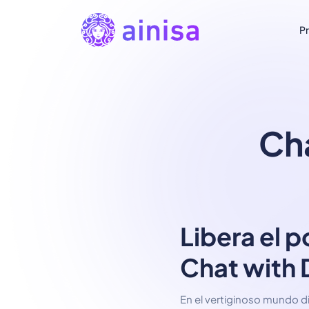
P
Ch
Libera el p
Chat with
En el vertiginoso mundo d