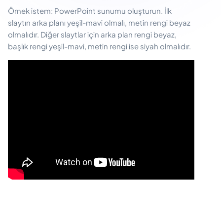
Örnek istem: PowerPoint sunumu oluşturun. İlk
slaytın arka planı yeşil-mavi olmalı, metin rengi beyaz
olmalıdır. Diğer slaytlar için arka plan rengi beyaz,
başlık rengi yeşil-mavi, metin rengi ise siyah olmalıdır.