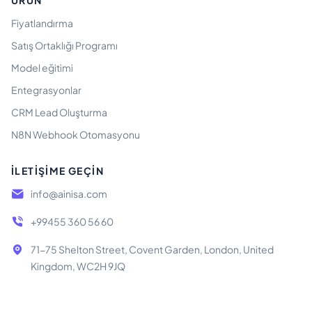
ÜRÜN
Fiyatlandırma
Satış Ortaklığı Programı
Model eğitimi
Entegrasyonlar
CRM Lead Oluşturma
N8N Webhook Otomasyonu
İLETIŞIME GEÇIN
info@ainisa.com
+99455 360 56 60
71-75 Shelton Street, Covent Garden, London, United
Kingdom, WC2H 9JQ