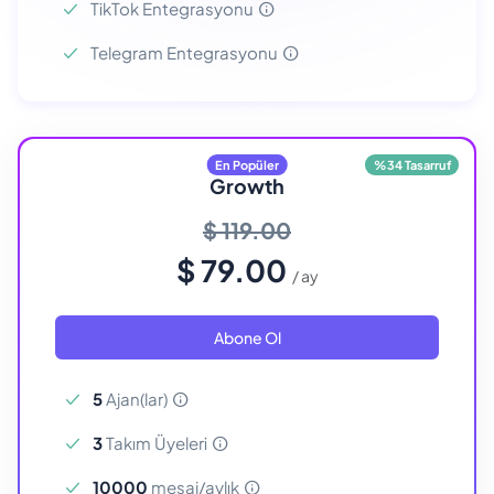
TikTok Entegrasyonu
Telegram Entegrasyonu
En Popüler
%34 Tasarruf
Growth
$ 119.00
$ 79.00
/ ay
Abone Ol
5
Ajan(lar)
3
Takım Üyeleri
10000
mesaj/aylık