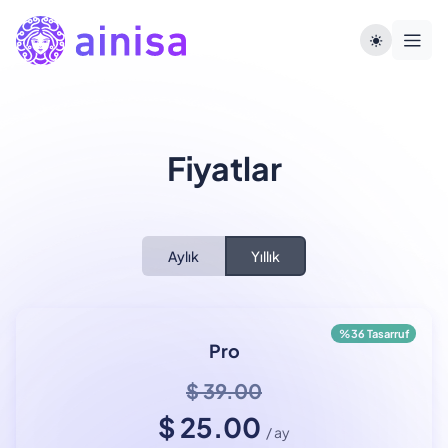
Fiyatlar
Aylık
Yıllık
%36 Tasarruf
Pro
$ 39.00
$ 25.00
/ ay