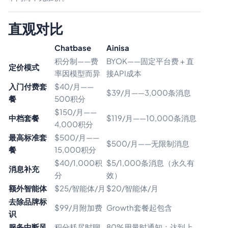
直观对比
Chatbase
Ainisa
积分制——费
BYOK——固定平台费 + 直
定价模式
率因模型而异
接API成本
入门付费套
$40/月——
$39/月——3,000条消息
餐
500积分
$150/月——
中档套餐
$119/月——10,000条消息
4,000积分
最高标准套
$500/月——
$500/月——无限制消息
餐
15,000积分
$40/1,000积
$5/1,000条消息（永久有
消息补充
分
效）
额外智能体
$25/智能体/月
$20/智能体/月
去除品牌标
$99/月附加费
Growth套餐起包含
识
服务中断风
积分耗尽时聊
80%用量时通知；达到上