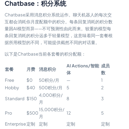
Chatbase：积分系统
Chatbase采用消息积分系统运作。聊天机器人的每次交
互都会消耗你月度配额中的积分。每条回复消耗的积分数
量因AI模型而异——不可预测性由此而来。较重的模型每
条回复消耗的积分远多于轻量模型，这意味着同一套餐根
据所用模型的不同，可能提供截然不同的对话量。
以下是Chatbase当前各套餐的积分配额：
AI Actions/智能
成员
套餐
月费
消息积分
体
数
Free
$0
50积分/月
—
1
Hobby
$40
500积分/月
5
2
4,000积分/
Standard
$150
8
3
月
15,000积分/
Pro
$500
12
5
月
Enterprise
定制
定制
定制
定制