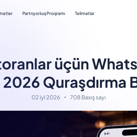
mətlər
Partnyorluq Proqramı
Təlimatlar
toranlar üçün What
 2026 Quraşdırma B
02 iyl 2026
708 Baxış sayı