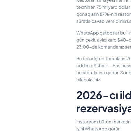
təxminən 75 milyard dollar 
qonaqların 87%-nin restor
sürətlə cavab verə bilmirsə,
WhatsApp çatbotlar bu il r
gün çəkir, aylıq xərc $40
23:00-da komandanız servi
Bu bələdçi restoranların 2
addım göstərir — Business
hesabatlarına qədər. Sonda
biləcəksiniz.
2026-cı il
rezervasiya
Instagram bütün marketinq 
işini WhatsApp görür.