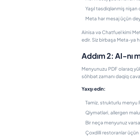
Yaşıl təsdiqlənmiş nişan 
Meta hər mesaj üçün deyi
Ainisa və Chatfuel kimi Met
edir. Siz birbaşa Meta-ya h
Addım 2: AI-nı 
Menyunuzu PDF olaraq yükl
söhbət zamanı dəqiq cavab
Yaxşı edin:
Təmiz, strukturlu menyu P
Qiymətləri, allergen məlum
Bir neçə menyunuz varsa (
Çoxdilli restoranlar üçün h