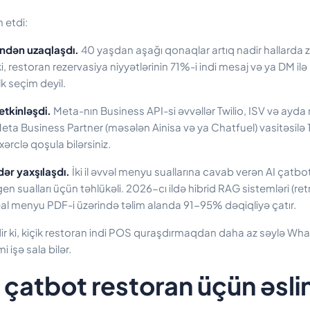
 etdi:
indən uzaqlaşdı.
40 yaşdan aşağı qonaqlar artıq nadir hallarda 
 restoran rezervasiya niyyətlərinin 71%-i indi mesaj və ya DM ilə 
lk seçim deyil.
tkinləşdi.
Meta-nın Business API-si əvvəllər Twilio, ISV və ay
Meta Business Partner (məsələn Ainisa və ya Chatfuel) vasitəsilə
rclə qoşula bilərsiniz.
ər yaxşılaşdı.
İki il əvvəl menyu suallarına cavab verən AI çat
gen sualları üçün təhlükəli. 2026-cı ildə hibrid RAG sistemləri (ret
l menyu PDF-i üzərində təlim alanda 91-95% dəqiqliyə çatır.
 ki, kiçik restoran indi POS quraşdırmaqdan daha az səylə Wh
i işə sala bilər.
atbot restoran üçün əsli