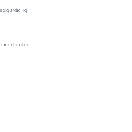
qiq ardıcıllıq
zərdə tutulub.