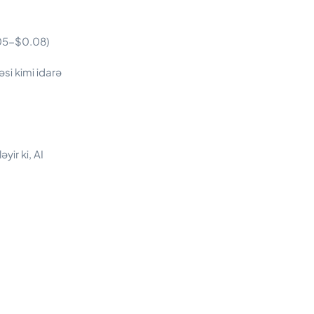
005-$0.08)
si kimi idarə
ir ki, AI