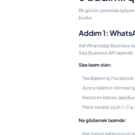
Bir günün yarısında işləyən
budur.
Addım 1: WhatsAp
Adi WhatsApp Business App
Sizə Business API lazımdır
Sizə lazım olan:
Təsdiqlənmiş Facebook 
Ayrıca telefon nömrəsi 
Restoran biznes qeydiyy
Meta təsdiqi üçün 1-3 iş
Nə gözləmək lazımdır:
Hər mesaj şablonunun tə