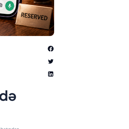
adə
 ucbatından