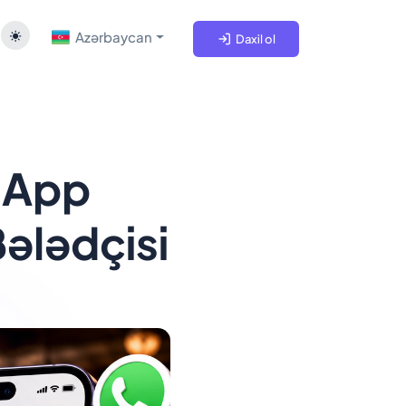
Azərbaycan
Daxil ol
sApp
ələdçisi