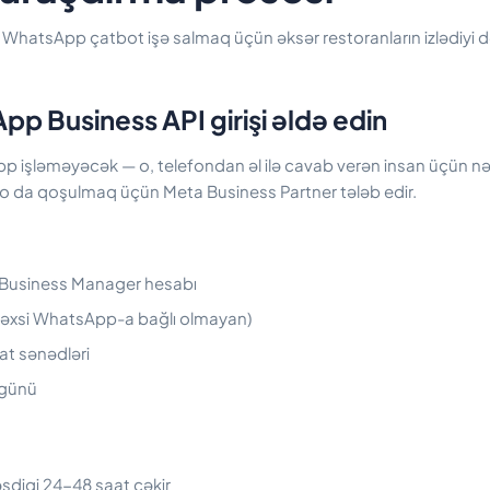
 WhatsApp çatbot işə salmaq üçün əksər restoranların izlədiyi də
p Business API girişi əldə edin
 işləməyəcək — o, telefondan əl ilə cavab verən insan üçün nə
, o da qoşulmaq üçün Meta Business Partner tələb edir.
Business Manager hesabı
(şəxsi WhatsApp-a bağlı olmayan)
at sənədləri
 günü
sdiqi 24-48 saat çəkir