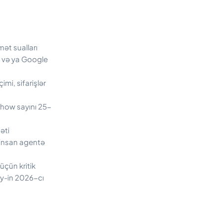
ət sualları
ə və ya Google
i, sifarişlər
how sayını 25-
əti
 insan agentə
üçün kritik
ay-in 2026-cı