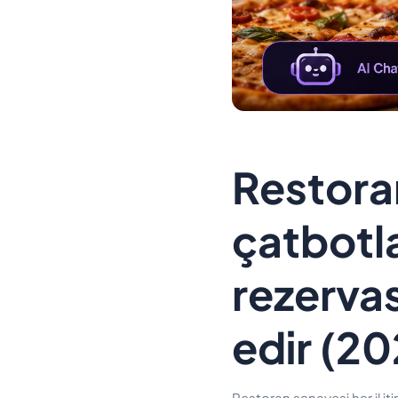
Restora
çatbotlar
rezervas
edir (20
Restoran sənayesi hər il iti