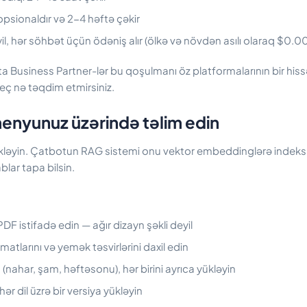
opsionaldır və 2-4 həftə çəkir
l, hər söhbət üçün ödəniş alır (ölkə və növdən asılı olaraq $0.
a Business Partner-lər bu qoşulmanı öz platformalarının bir hissə
eç nə təqdim etmirsiniz.
menyunuz üzərində təlim edin
əyin. Çatbotun RAG sistemi onu vektor embeddinglərə indeksləy
lar tapa bilsin.
DF istifadə edin — ağır dizayn şəkli deyil
atlarını və yemək təsvirlərini daxil edin
nahar, şam, həftəsonu), hər birini ayrıca yükləyin
ər dil üzrə bir versiya yükləyin