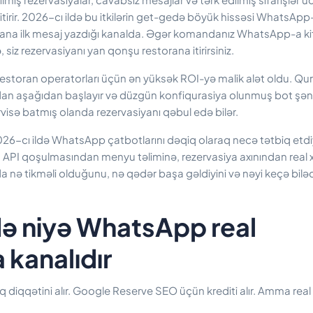
itirir. 2026-cı ildə bu itkilərin get-gedə böyük hissəsi WhatsApp
ana ilk mesaj yazdığı kanalda. Əgər komandanız WhatsApp-a ki
 siz rezervasiyanı yan qonşu restorana itirirsiniz.
estoran operatorları üçün ən yüksək ROI-yə malik alət oldu. Qu
-dan aşağıdan başlayır və düzgün konfiqurasiya olunmuş bot ş
sə batmış olanda rezervasiyanı qəbul edə bilər.
026-cı ildə WhatsApp çatbotlarını dəqiq olaraq necə tətbiq etdi
 API qoşulmasından menyu təliminə, rezervasiya axınından real 
 nə tikməli olduğunu, nə qədər başa gəldiyini və nəyi keçə biləc
də niyə WhatsApp real
 kanalıdır
diqqətini alır. Google Reserve SEO üçün krediti alır. Amma real