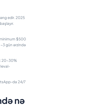
zəng edir. 2025
başlayır.
da minimum $500
 1-3 gün ərzində
bot 20-30%
rieval-
atsApp-da 24/7
ndə nə