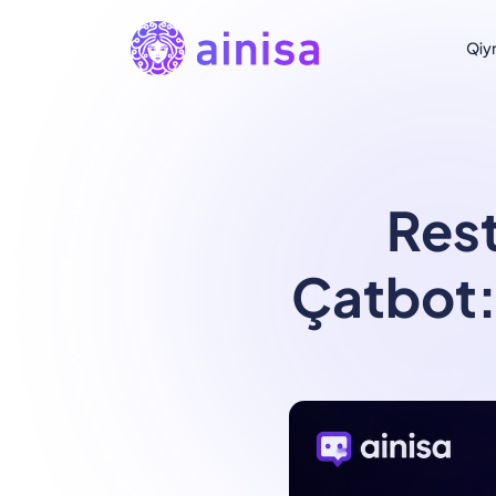
Qiy
Res
Çatbot: