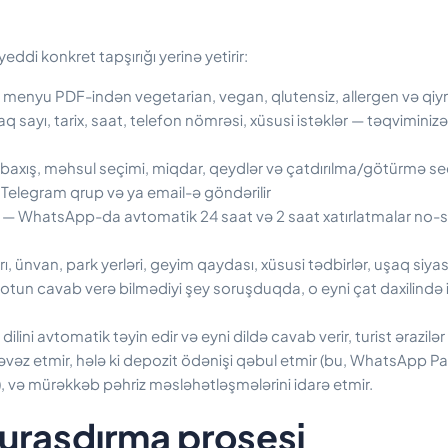
di konkret tapşırığı yerinə yetirir:
 menyu PDF-indən vegetarian, vegan, qlutensiz, allergen və qiym
 sayı, tarix, saat, telefon nömrəsi, xüsusi istəklər — təqviminiz
xış, məhsul seçimi, miqdar, qeydlər və çatdırılma/götürmə seçim
 Telegram qrup və ya email-ə göndərilir
— WhatsApp-da avtomatik 24 saat və 2 saat xatırlatmalar no-s
rı, ünvan, park yerləri, geyim qaydası, xüsusi tədbirlər, uşaq siyas
tun cavab verə bilmədiyi şey soruşduqda, o eyni çat daxilində
lini avtomatik təyin edir və eyni dildə cavab verir, turist ərazilər 
i əvəz etmir, hələ ki depozit ödənişi qəbul etmir (bu, WhatsApp P
ir), və mürəkkəb pəhriz məsləhətləşmələrini idarə etmir.
quraşdırma prosesi