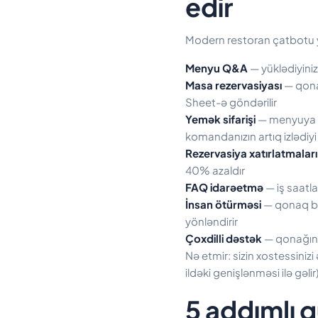
edir
Modern restoran çatbotu yed
Menyu Q&A
— yüklədiyiniz
Masa rezervasiyası
— qonaq
Sheet-ə göndərilir
Yemək sifarişi
— menyuya ba
komandanızın artıq izlədiyi
Rezervasiya xatırlatmaları
40% azaldır
FAQ idarəetmə
— iş saatla
İnsan ötürməsi
— qonaq bo
yönləndirir
Çoxdilli dəstək
— qonağın di
Nə etmir: sizin xostessiniz
ildəki genişlənməsi ilə gəl
5 addımlı 