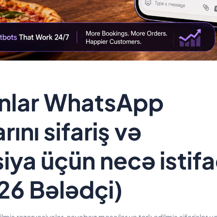
nlar WhatsApp
ını sifariş və
iya üçün necə istif
26 Bələdçi)
rilmiş rezervasiyalar, cavabsız mesajlar və tərk edilmiş sifarişlər