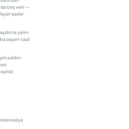
-da baş verir —
fayət qədər
raşdırma yarım
ənbə axşam saat
yini addım-
xərc
əyinizi
 rezervasiya