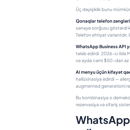
Üç dəyişiklik bunu mümkün
Qonaqlar telefon zənglər
sənaye sorğusu göstərdi ki,
Telefon ehtiyat variantdır, i
WhatsApp Business API ye
tələb edirdi. 2026-cı ildə 
və ayda cəmi $50-dan az xə
AI menyu üçün kifayət qəd
hallüsinasiya edirdi — aller
augmented generation) rea
Bu kombinasiya o deməkdir
rezervasiya və sifariş sistem
WhatsApp ç