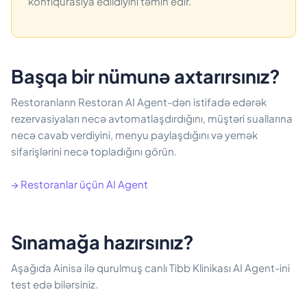
konfiqurasiya edildiyini təmin edir.
Başqa bir nümunə axtarırsınız?
Restoranların Restoran AI Agent-dən istifadə edərək
rezervasiyaları necə avtomatlaşdırdığını, müştəri suallarına
necə cavab verdiyini, menyu paylaşdığını və yemək
sifarişlərini necə topladığını görün.
→ Restoranlar üçün AI Agent
Sınamağa hazırsınız?
Aşağıda Ainisa ilə qurulmuş canlı Tibb Klinikası AI Agent-ini
test edə bilərsiniz.