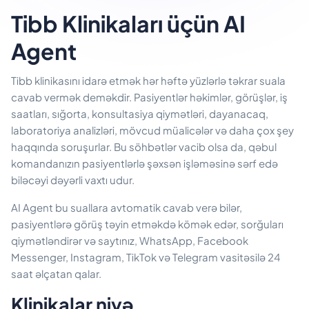
Tibb Klinikaları üçün AI
Agent
Tibb klinikasını idarə etmək hər həftə yüzlərlə təkrar suala
cavab vermək deməkdir. Pasiyentlər həkimlər, görüşlər, iş
saatları, sığorta, konsultasiya qiymətləri, dayanacaq,
laboratoriya analizləri, mövcud müalicələr və daha çox şey
haqqında soruşurlar. Bu söhbətlər vacib olsa da, qəbul
komandanızın pasiyentlərlə şəxsən işləməsinə sərf edə
biləcəyi dəyərli vaxtı udur.
AI Agent bu suallara avtomatik cavab verə bilər,
pasiyentlərə görüş təyin etməkdə kömək edər, sorğuları
qiymətləndirər və saytınız, WhatsApp, Facebook
Messenger, Instagram, TikTok və Telegram vasitəsilə 24
saat əlçatan qalar.
Klinikalar niyə