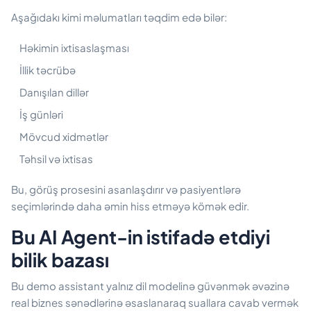
Aşağıdakı kimi məlumatları təqdim edə bilər:
Həkimin ixtisaslaşması
İllik təcrübə
Danışılan dillər
İş günləri
Mövcud xidmətlər
Təhsil və ixtisas
Bu, görüş prosesini asanlaşdırır və pasiyentlərə
seçimlərində daha əmin hiss etməyə kömək edir.
Bu AI Agent-in istifadə etdiyi
bilik bazası
Bu demo assistant yalnız dil modelinə güvənmək əvəzinə
real biznes sənədlərinə əsaslanaraq suallara cavab vermək