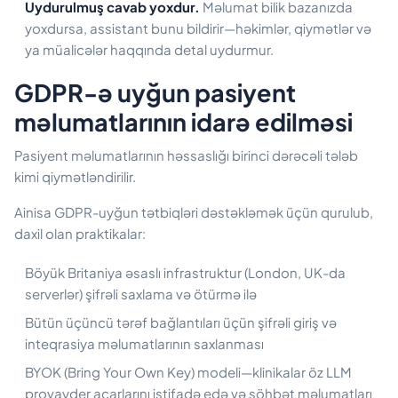
Uydurulmuş cavab yoxdur.
Məlumat bilik bazanızda
yoxdursa, assistant bunu bildirir—həkimlər, qiymətlər və
ya müalicələr haqqında detal uydurmur.
GDPR-ə uyğun pasiyent
məlumatlarının idarə edilməsi
Pasiyent məlumatlarının həssaslığı birinci dərəcəli tələb
kimi qiymətləndirilir.
Ainisa GDPR-uyğun tətbiqləri dəstəkləmək üçün qurulub,
daxil olan praktikalar:
Böyük Britaniya əsaslı infrastruktur (London, UK-da
serverlər) şifrəli saxlama və ötürmə ilə
Bütün üçüncü tərəf bağlantıları üçün şifrəli giriş və
inteqrasiya məlumatlarının saxlanması
BYOK (Bring Your Own Key) modeli—klinikalar öz LLM
provayder açarlarını istifadə edə və söhbət məlumatları