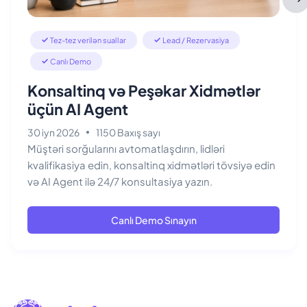
Tez-tez verilən suallar
Lead / Rezervasiya
Canlı Demo
Konsaltinq və Peşəkar Xidmətlər
üçün AI Agent
30 iyn 2026
1150 Baxış sayı
Müştəri sorğularını avtomatlaşdırın, lidləri
kvalifikasiya edin, konsaltinq xidmətləri tövsiyə edin
və AI Agent ilə 24/7 konsultasiya yazın.
Canlı Demo Sınayın