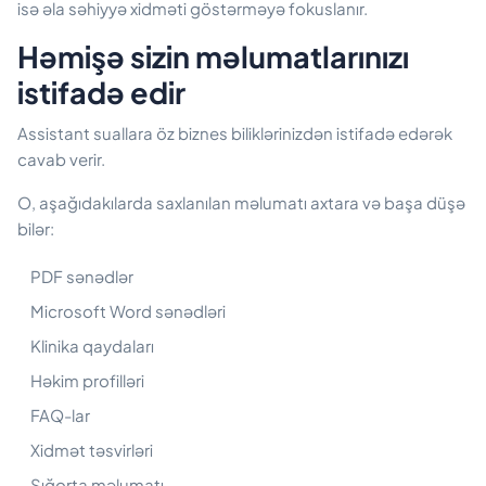
isə əla səhiyyə xidməti göstərməyə fokuslanır.
Həmişə sizin məlumatlarınızı
istifadə edir
Assistant suallara öz biznes biliklərinizdən istifadə edərək
cavab verir.
O, aşağıdakılarda saxlanılan məlumatı axtara və başa düşə
bilər:
PDF sənədlər
Microsoft Word sənədləri
Klinika qaydaları
Həkim profilləri
FAQ-lar
Xidmət təsvirləri
Sığorta məlumatı