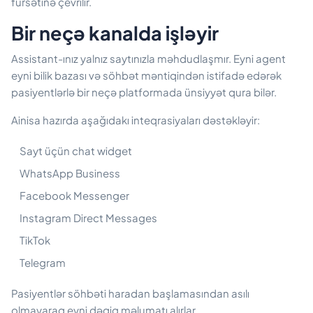
fürsətinə çevrilir.
Bir neçə kanalda işləyir
Assistant-ınız yalnız saytınızla məhdudlaşmır. Eyni agent
eyni bilik bazası və söhbət məntiqindən istifadə edərək
pasiyentlərlə bir neçə platformada ünsiyyət qura bilər.
Ainisa hazırda aşağıdakı inteqrasiyaları dəstəkləyir:
Sayt üçün chat widget
WhatsApp Business
Facebook Messenger
Instagram Direct Messages
TikTok
Telegram
Pasiyentlər söhbəti haradan başlamasından asılı
olmayaraq eyni dəqiq məlumatı alırlar.