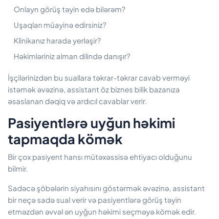
Onlayn görüş təyin edə bilərəm?
Uşaqları müayinə edirsiniz?
Klinikanız harada yerləşir?
Həkimləriniz alman dilində danışır?
İşçilərinizdən bu suallara təkrar-təkrar cavab verməyi
istəmək əvəzinə, assistant öz biznes bilik bazanıza
əsaslanan dəqiq və ardıcıl cavablar verir.
Pasiyentlərə uyğun həkimi
tapmaqda kömək
Bir çox pasiyent hansı mütəxəssisə ehtiyacı olduğunu
bilmir.
Sadəcə şöbələrin siyahısını göstərmək əvəzinə, assistant
bir neçə sadə sual verir və pasiyentlərə görüş təyin
etməzdən əvvəl ən uyğun həkimi seçməyə kömək edir.