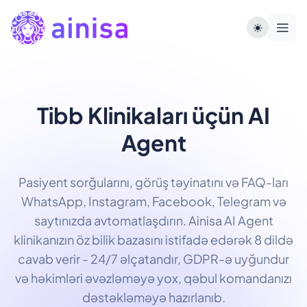
Tibb Klinikaları üçün AI
Agent
Pasiyent sorğularını, görüş təyinatını və FAQ-ları
WhatsApp, Instagram, Facebook, Telegram və
saytınızda avtomatlaşdırın. Ainisa AI Agent
klinikanızın öz bilik bazasını istifadə edərək 8 dildə
cavab verir - 24/7 əlçatandır, GDPR-ə uyğundur
və həkimləri əvəzləməyə yox, qəbul komandanızı
dəstəkləməyə hazırlanıb.