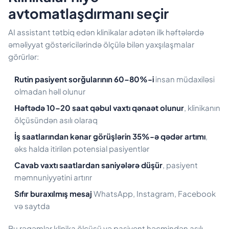
avtomatlaşdırmanı seçir
AI assistant tətbiq edən klinikalar adətən ilk həftələrdə
əməliyyat göstəricilərində ölçülə bilən yaxşılaşmalar
görürlər:
Rutin pasiyent sorğularının 60–80%-i
insan müdaxiləsi
olmadan həll olunur
Həftədə 10–20 saat qəbul vaxtı qənaət olunur
, klinikanın
ölçüsündən asılı olaraq
İş saatlarından kənar görüşlərin 35%-ə qədər artımı
,
əks halda itirilən potensial pasiyentlər
Cavab vaxtı saatlardan saniyələrə düşür
, pasiyent
məmnuniyyətini artırır
Sıfır buraxılmış mesaj
WhatsApp, Instagram, Facebook
və saytda
Bu rəqəmlər klinika ölçüsü və pasiyent həcmindən asılı