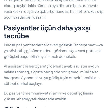
olaraq dəyişir, lakin nümunə eynidir: rutin iş azalır, cavab
vaxtı kəskin düşür və qəbul komandası hər həftə fokuslu iş
üçün saatlar geri qazanır.
Pasiyentlər üçün daha yaxşı
təcrübə
Müasir pasiyentlər dərhal cavab gözləyir. Bir neçə saat—və
ya növbəti iş gününə qədər—gözləmək çox vaxt potensial
görüşləri başqa klinikaya itirmək deməkdir.
AI assistant ilə hər ziyarətçi dərhal cavab alır. İstər uyğun
həkim tapmaq, sığorta haqqında soruşmaq, müalicələr
haqqında öyrənmək və ya görüş təyin etmək istəsinlər—
söhbət dərhal başlayır.
Bu pasiyent məmnuniyyətini artırır və qəbul işçilərinin
yükünü əhəmiyyətli dərəcədə azaldır.