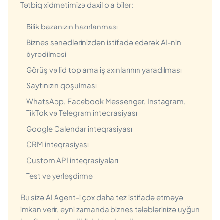
Tətbiq xidmətimizə daxil ola bilər:
Bilik bazanızın hazırlanması
Biznes sənədlərinizdən istifadə edərək AI-nin
öyrədilməsi
Görüş və lid toplama iş axınlarının yaradılması
Saytınızın qoşulması
WhatsApp, Facebook Messenger, Instagram,
TikTok və Telegram inteqrasiyası
Google Calendar inteqrasiyası
CRM inteqrasiyası
Custom API inteqrasiyaları
Test və yerləşdirmə
Bu sizə AI Agent-i çox daha tez istifadə etməyə
imkan verir, eyni zamanda biznes tələblərinizə uyğun