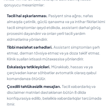
qoruyucu mexanizmlər:
Təcili hal aşkarlanması.
Pasiyent sinə ağrısı, nəfəs
almaqda çətinlik, güclü qanaxma və ya intihar fikirləri kimi
təcili simptomlar qeyd etdikdə, assistant dərhal görüş
prosesini dayandırır və onları yerli təcili yardım
xidmətlərinə yönləndirir.
Tibbi məsləhət sərhədləri.
Assistant simptomları şərh
etməz, dərman tövsiyə etməz və ya doza təklif etməz.
Klinik sualları ixtisaslı mütəxəssisə yönləndirir.
Eskalasiya tetikleyiciləri.
Mürəkkəb, həssas və ya
çərçivədən kənar söhbətlər avtomatik olaraq qəbul
komandanıza ötürülür.
Çoxdilli təhlükəsizlik mesajları.
Təcili xəbərdarlıq və
disclaimer mətnləri dəstəklənən bütün 8 dildə
konfiqurasiya edilib, beləliklə xəbərdarlıqlar tərcümədə
itmir.