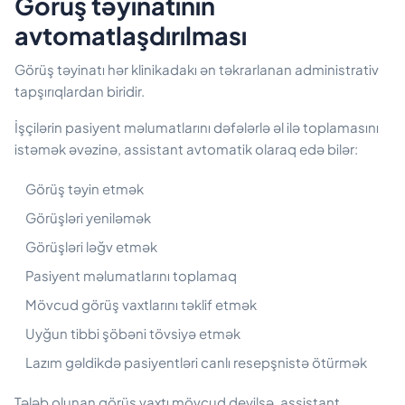
Görüş təyinatının
avtomatlaşdırılması
Görüş təyinatı hər klinikadakı ən təkrarlanan administrativ
tapşırıqlardan biridir.
İşçilərin pasiyent məlumatlarını dəfələrlə əl ilə toplamasını
istəmək əvəzinə, assistant avtomatik olaraq edə bilər:
Görüş təyin etmək
Görüşləri yeniləmək
Görüşləri ləğv etmək
Pasiyent məlumatlarını toplamaq
Mövcud görüş vaxtlarını təklif etmək
Uyğun tibbi şöbəni tövsiyə etmək
Lazım gəldikdə pasiyentləri canlı resepşnistə ötürmək
Tələb olunan görüş vaxtı mövcud deyilsə, assistant