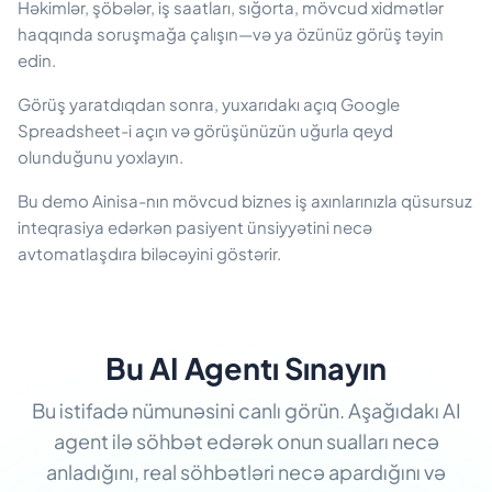
Həkimlər, şöbələr, iş saatları, sığorta, mövcud xidmətlər
haqqında soruşmağa çalışın—və ya özünüz görüş təyin
edin.
Görüş yaratdıqdan sonra, yuxarıdakı açıq Google
Spreadsheet-i açın və görüşünüzün uğurla qeyd
olunduğunu yoxlayın.
Bu demo Ainisa-nın mövcud biznes iş axınlarınızla qüsursuz
inteqrasiya edərkən pasiyent ünsiyyətini necə
avtomatlaşdıra biləcəyini göstərir.
Bu AI Agentı Sınayın
Bu istifadə nümunəsini canlı görün. Aşağıdakı AI
agent ilə söhbət edərək onun sualları necə
anladığını, real söhbətləri necə apardığını və