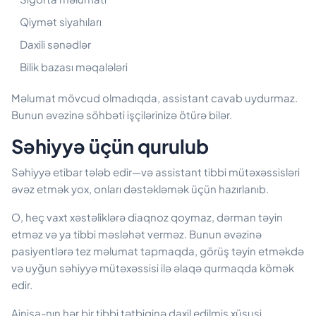
Qiymət siyahıları
Daxili sənədlər
Bilik bazası məqalələri
Məlumat mövcud olmadıqda, assistant cavab uydurmaz.
Bunun əvəzinə söhbəti işçilərinizə ötürə bilər.
Səhiyyə üçün qurulub
Səhiyyə etibar tələb edir—və assistant tibbi mütəxəssisləri
əvəz etmək yox, onları dəstəkləmək üçün hazırlanıb.
O, heç vaxt xəstəliklərə diaqnoz qoymaz, dərman təyin
etməz və ya tibbi məsləhət verməz. Bunun əvəzinə
pasiyentlərə tez məlumat tapmaqda, görüş təyin etməkdə
və uyğun səhiyyə mütəxəssisi ilə əlaqə qurmaqda kömək
edir.
Ainisa-nın hər bir tibbi tətbiqinə daxil edilmiş xüsusi