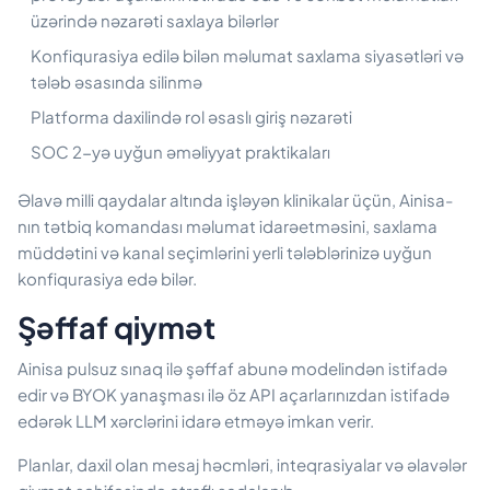
üzərində nəzarəti saxlaya bilərlər
Konfiqurasiya edilə bilən məlumat saxlama siyasətləri və
tələb əsasında silinmə
Platforma daxilində rol əsaslı giriş nəzarəti
SOC 2-yə uyğun əməliyyat praktikaları
Əlavə milli qaydalar altında işləyən klinikalar üçün, Ainisa-
nın tətbiq komandası məlumat idarəetməsini, saxlama
müddətini və kanal seçimlərini yerli tələblərinizə uyğun
konfiqurasiya edə bilər.
Şəffaf qiymət
Ainisa pulsuz sınaq ilə şəffaf abunə modelindən istifadə
edir və BYOK yanaşması ilə öz API açarlarınızdan istifadə
edərək LLM xərclərini idarə etməyə imkan verir.
Planlar, daxil olan mesaj həcmləri, inteqrasiyalar və əlavələr