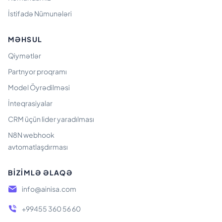
İstifadə Nümunələri
MƏHSUL
Qiymətlər
Partnyor proqramı
Model Öyrədilməsi
İnteqrasiyalar
CRM üçün lider yaradılması
N8N webhook
avtomatlaşdırması
BIZIMLƏ ƏLAQƏ
info@ainisa.com
+99455 360 56 60