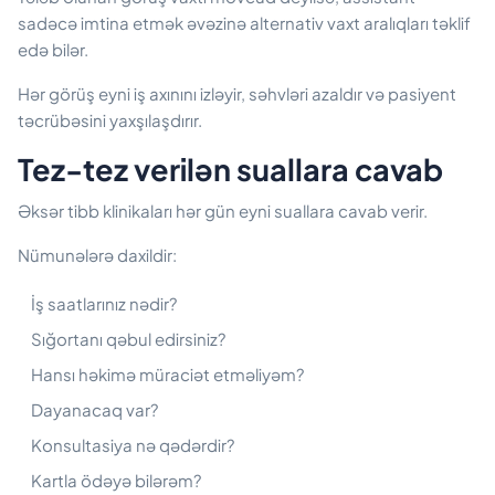
sadəcə imtina etmək əvəzinə alternativ vaxt aralıqları təklif
edə bilər.
Hər görüş eyni iş axınını izləyir, səhvləri azaldır və pasiyent
təcrübəsini yaxşılaşdırır.
Tez-tez verilən suallara cavab
Əksər tibb klinikaları hər gün eyni suallara cavab verir.
Nümunələrə daxildir:
İş saatlarınız nədir?
Sığortanı qəbul edirsiniz?
Hansı həkimə müraciət etməliyəm?
Dayanacaq var?
Konsultasiya nə qədərdir?
Kartla ödəyə bilərəm?