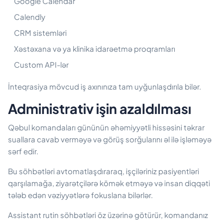
Google Calendar
Calendly
CRM sistemləri
Xəstəxana və ya klinika idarəetmə proqramları
Custom API-lər
İnteqrasiya mövcud iş axınınıza tam uyğunlaşdırıla bilər.
Administrativ işin azaldılması
Qəbul komandaları gününün əhəmiyyətli hissəsini təkrar
suallara cavab verməyə və görüş sorğularını əl ilə işləməyə
sərf edir.
Bu söhbətləri avtomatlaşdıraraq, işçiləriniz pasiyentləri
qarşılamağa, ziyarətçilərə kömək etməyə və insan diqqəti
tələb edən vəziyyətlərə fokuslana bilərlər.
Assistant rutin söhbətləri öz üzərinə götürür, komandanız