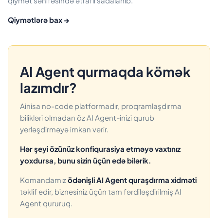
qiymət səhifəsində ətraflı sadalanıb.
Qiymətlərə bax →
AI Agent qurmaqda kömək
lazımdır?
Ainisa no-code platformadır, proqramlaşdırma
bilikləri olmadan öz AI Agent-inizi qurub
yerləşdirməyə imkan verir.
Hər şeyi özünüz konfiqurasiya etməyə vaxtınız
yoxdursa, bunu sizin üçün edə bilərik.
Komandamız
ödənişli AI Agent quraşdırma xidməti
təklif edir, biznesiniz üçün tam fərdiləşdirilmiş AI
Agent qururuq.