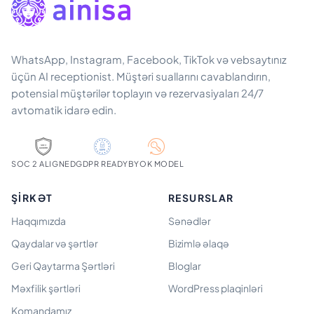
WhatsApp, Instagram, Facebook, TikTok və vebsaytınız
üçün AI receptionist. Müştəri suallarını cavablandırın,
potensial müştərilər toplayın və rezervasiyaları 24/7
avtomatik idarə edin.
SOC 2 ALIGNED
GDPR READY
BYOK MODEL
ŞIRKƏT
RESURSLAR
Haqqımızda
Sənədlər
Qaydalar və şərtlər
Bizimlə əlaqə
Geri Qaytarma Şərtləri
Bloglar
Məxfilik şərtləri
WordPress plaqinləri
Komandamız