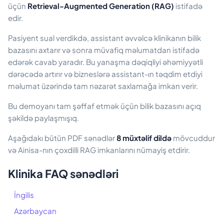
üçün
Retrieval-Augmented Generation (RAG)
istifadə
edir.
Pasiyent sual verdikdə, assistant əvvəlcə klinikanın bilik
bazasını axtarır və sonra müvafiq məlumatdan istifadə
edərək cavab yaradır. Bu yanaşma dəqiqliyi əhəmiyyətli
dərəcədə artırır və bizneslərə assistant-ın təqdim etdiyi
məlumat üzərində tam nəzarət saxlamağa imkan verir.
Bu demoyanı tam şəffaf etmək üçün bilik bazasını açıq
şəkildə paylaşmışıq.
Aşağıdakı bütün PDF sənədlər
8 müxtəlif dildə
mövcuddur
və Ainisa-nın çoxdilli RAG imkanlarını nümayiş etdirir.
Klinika FAQ sənədləri
İngilis
Azərbaycan