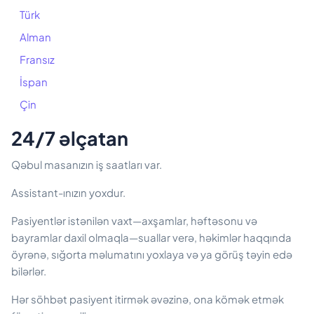
Türk
Alman
Fransız
İspan
Çin
24/7 əlçatan
Qəbul masanızın iş saatları var.
Assistant-ınızın yoxdur.
Pasiyentlər istənilən vaxt—axşamlar, həftəsonu və
bayramlar daxil olmaqla—suallar verə, həkimlər haqqında
öyrənə, sığorta məlumatını yoxlaya və ya görüş təyin edə
bilərlər.
Hər söhbət pasiyent itirmək əvəzinə, ona kömək etmək