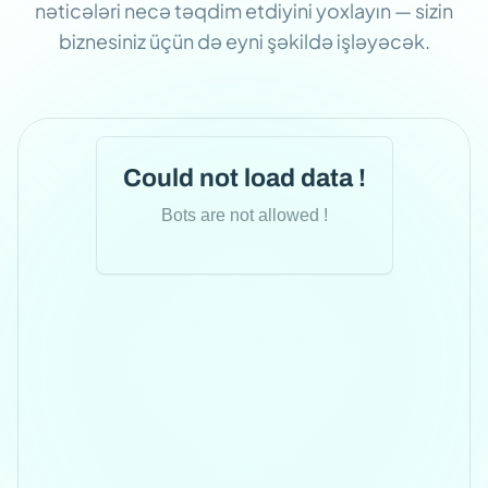
nəticələri necə təqdim etdiyini yoxlayın — sizin
biznesiniz üçün də eyni şəkildə işləyəcək.