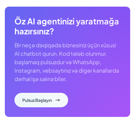
Öz AI agentinizi yaratmağa
hazırsınız?
Bir neçə dəqiqədə biznesiniz üçün xüsusi
AI chatbot qurun. Kod tələb olunmur,
başlamaq pulsuzdur və WhatsApp,
Instagram, vebsaytınız və digər kanallarda
dərhal işə salına bilər.
Pulsuz Başlayın