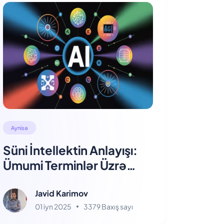
Aynisə
Süni İntellektin Anlayışı:
Ümumi Terminlər Üzrə
Sadə Bir Bələdçi
Javid Karimov
01 iyn 2025
3379 Baxış sayı