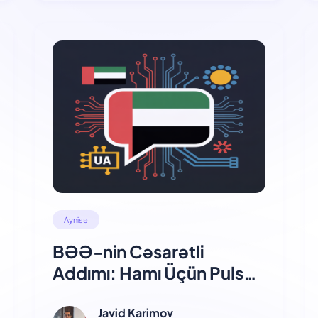
Aynisə
BƏƏ-nin Cəsarətli
Addımı: Hamı Üçün Pulsuz
ChatGPT Plus
Javid Karimov