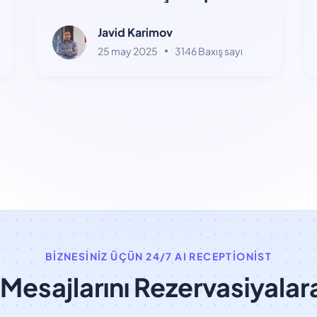
Təcrübənizi Artırın - 2ci
hissə
Javid Karimov
25 may 2025
3146 Baxış sayı
BIZNESINIZ ÜÇÜN 24/7 AI RECEPTIONIST
Mesajlarını Rezervasiyalar