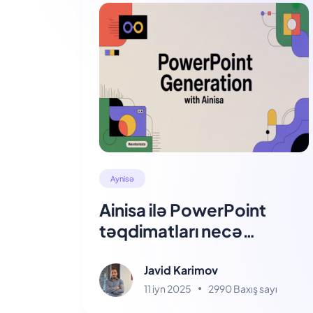
Aynisə
Ainisa ilə PowerPoint
təqdimatları necə
yaradılır?
Javid Karimov
11 iyn 2025
2990 Baxış sayı