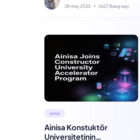
28 may 2025
3627 Baxış sayı
Aynisə
Ainisa Konstuktör
Universitetinin