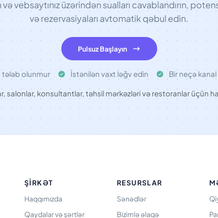
ə vebsaytınız üzərindən sualları cavablandırın, potensi
və rezervasiyaları avtomatik qəbul edin.
Pulsuz Başlayın
ı tələb olunmur
İstənilən vaxt ləğv edin
Bir neçə kanal 
ar, salonlar, konsultantlar, təhsil mərkəzləri və restoranlar üçün ha
ŞIRKƏT
RESURSLAR
M
Haqqımızda
Sənədlər
Qi
Qaydalar və şərtlər
Bizimlə əlaqə
Pa