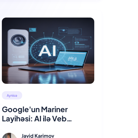
Aynisə
Google'un Mariner
Layihəsi: AI ilə Veb
Gəzintisinin Gələcəyi
Javid Karimov