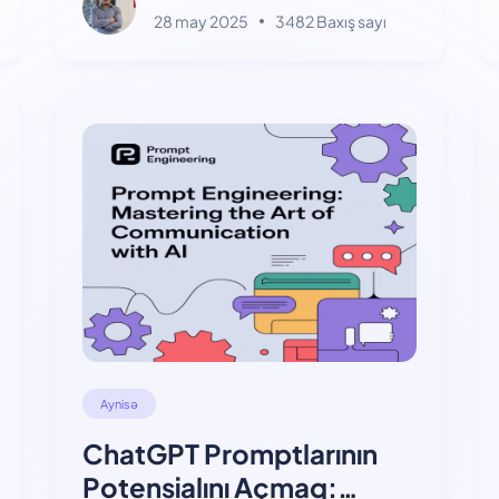
28 may 2025
3482 Baxış sayı
Aynisə
ChatGPT Promptlarının
Potensialını Açmaq: