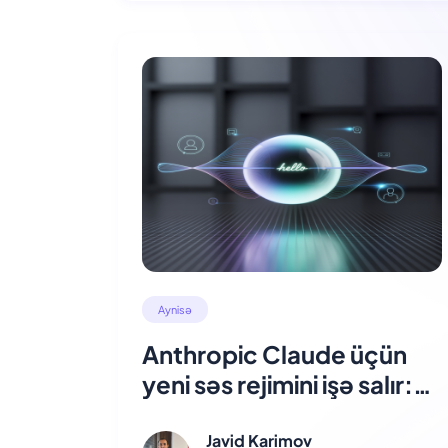
Aynisə
Anthropic Claude üçün
yeni səs rejimini işə salır:
Səsli danışıq İT-də yeni bir
dövr
Javid Karimov