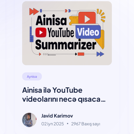
Aynisə
Ainisa ilə YouTube
videolarını necə qısaca
qeyd etmək olar?
Javid Karimov
02 iyn 2025
2967 Baxış sayı