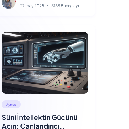
27 may 2025
3168 Baxış sayı
Aynisə
Süni İntellektin Gücünü
Açın: Canlandırıcı