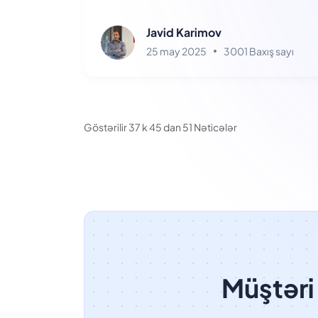
Akselerator Proqramına
Seçildi: Ümidverici
Javid Karimov
25 may 2025
3001 Baxış sayı
Gələcək Açılır
Göstərilir
37
k
45
dan
51
Nəticələr
Müştəri 