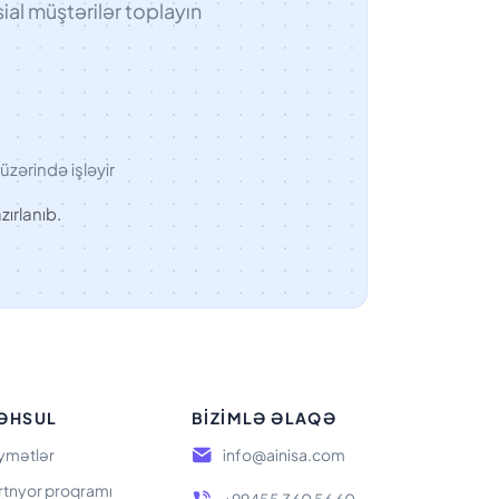
al müştərilər toplayın
üzərində işləyir
zırlanıb.
ƏHSUL
BIZIMLƏ ƏLAQƏ
ymətlər
info@ainisa.com
rtnyor proqramı