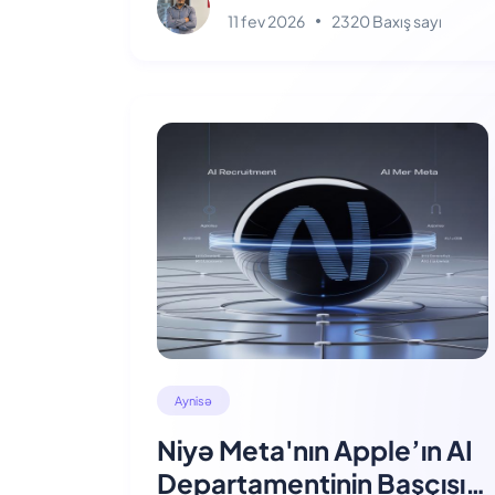
11 fev 2026
2320 Baxış sayı
Aynisə
Niyə Meta'nın Apple’ın AI
Departamentinin Başçısı