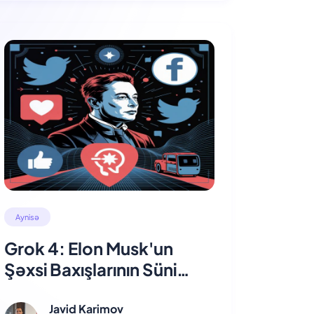
Aynisə
Grok 4: Elon Musk'un
Şəxsi Baxışlarının Süni
İntellektə Təsiri
Javid Karimov