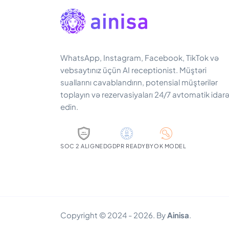
WhatsApp, Instagram, Facebook, TikTok və
vebsaytınız üçün AI receptionist. Müştəri
suallarını cavablandırın, potensial müştərilər
toplayın və rezervasiyaları 24/7 avtomatik idar
edin.
SOC 2 ALIGNED
GDPR READY
BYOK MODEL
Copyright © 2024 - 2026. By
Ainisa
.