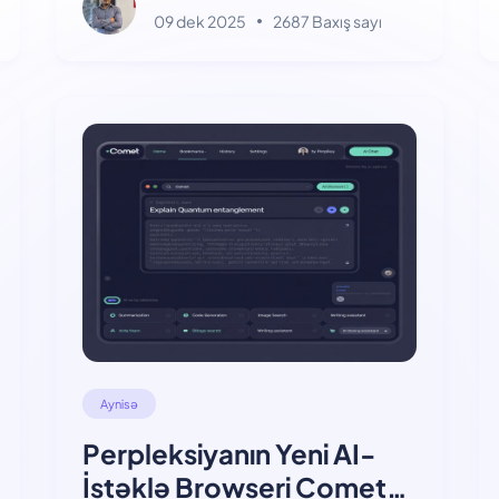
09 dek 2025
2687 Baxış sayı
Aynisə
Perpleksiyanın Yeni AI-
İstəklə Browseri Comet: