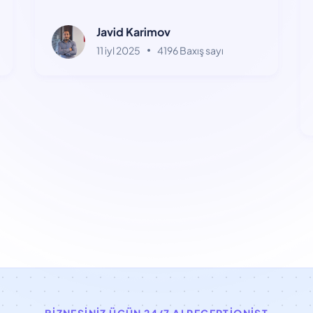
Onlayn Axtarışda Oyun
Dəyişdirən
Javid Karimov
11 iyl 2025
4196 Baxış sayı
BIZNESINIZ ÜÇÜN 24/7 AI RECEPTIONIST