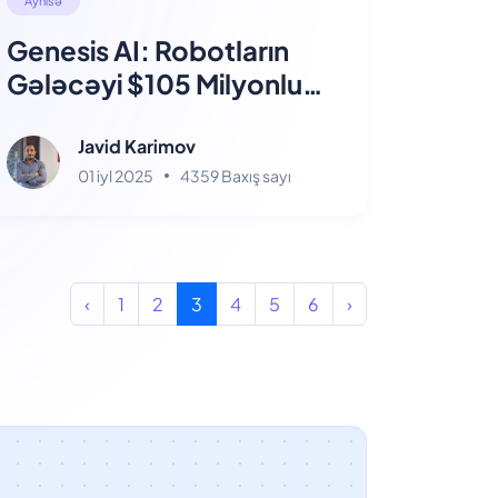
Genesis AI: Robotların
Gələcəyi $105 Milyonluq
İlk Təsis İstifadəsi ilə
Javid Karimov
01 iyl 2025
4359 Baxış sayı
‹
1
2
3
4
5
6
›