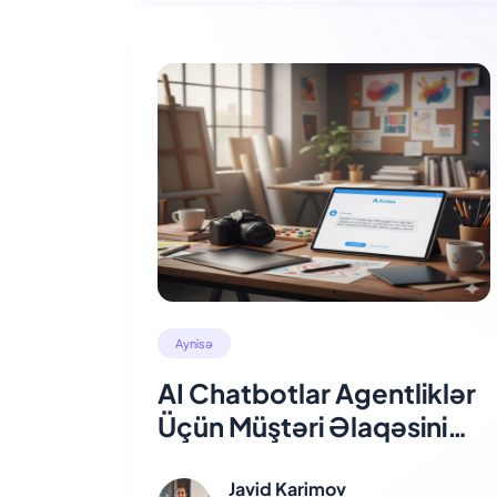
Aynisə
AI Chatbotlar Agentliklər
Üçün Müştəri Əlaqəsini
Necə Avtomatlaşdırır
Javid Karimov