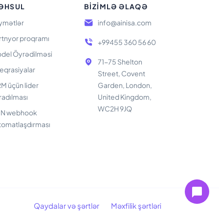
ƏHSUL
BIZIMLƏ ƏLAQƏ
ymətlər
info@ainisa.com
rtnyor proqramı
+99455 360 56 60
del Öyrədilməsi
71-75 Shelton
teqrasiyalar
Street, Covent
M üçün lider
Garden, London,
radılması
United Kingdom,
WC2H 9JQ
N webhook
tomatlaşdırması
Qaydalar və şərtlər
Məxfilik şərtləri