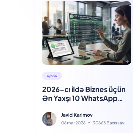
Aynisə
2026-cı ildə Biznes üçün
Ən Yaxşı 10 WhatsApp
Chatbotu: Baxış və
Müqayisə
Javid Karimov
06 mar 2026
30863 Baxış sayı