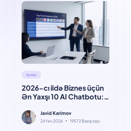
Aynisə
2026-cı ildə Biznes üçün
Ən Yaxşı 10 AI Chatbotu:
Baxış və Müqayisə
Javid Karimov
24 fev 2026
19572 Baxış sayı