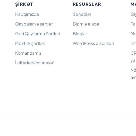
ŞIRKƏT
RESURSLAR
M
Haqqımızda
Sənədlər
Qi
Qaydalar və şərtlər
Bizimlə əlaqə
Pa
Geri Qaytarma Şərtləri
Bloglar
Mo
Məxfilik şərtləri
WordPress plaqinləri
İn
Komandamız
CR
ə
ya
İstifadə Nümunələri
N8
av