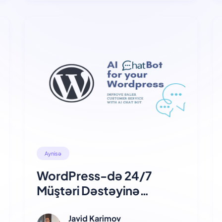
Aynisə
WordPress-də 24/7
Müştəri Dəstəyinə
Ehtiyacınız Var? Bu Pulsuz
AI Chatbot Plagini Sınayın
Javid Karimov