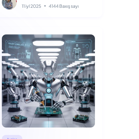
11 iyl 2025
4144 Baxış sayı
Aynisə