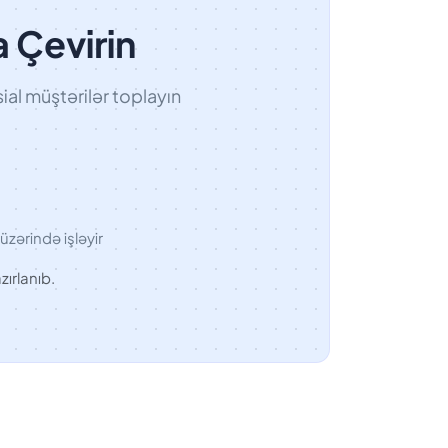
a Çevirin
al müştərilər toplayın
üzərində işləyir
zırlanıb.