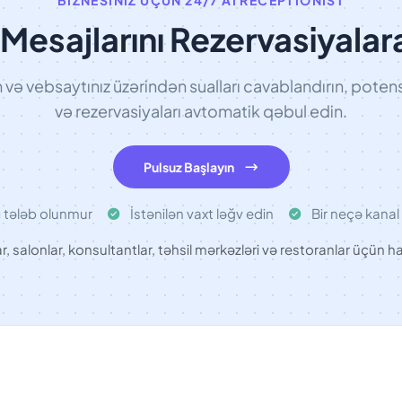
Mesajlarını Rezervasiyalar
ə vebsaytınız üzərindən sualları cavablandırın, potensi
və rezervasiyaları avtomatik qəbul edin.
Pulsuz Başlayın
ı tələb olunmur
İstənilən vaxt ləğv edin
Bir neçə kanal 
ar, salonlar, konsultantlar, təhsil mərkəzləri və restoranlar üçün ha