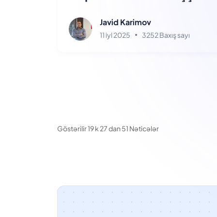
Ruoming Pang'i İşə Qəbul
Etməsi Oyun Dəyişəndir
Javid Karimov
11 iyl 2025
3252 Baxış sayı
Göstərilir
19
k
27
dan
51
Nəticələr