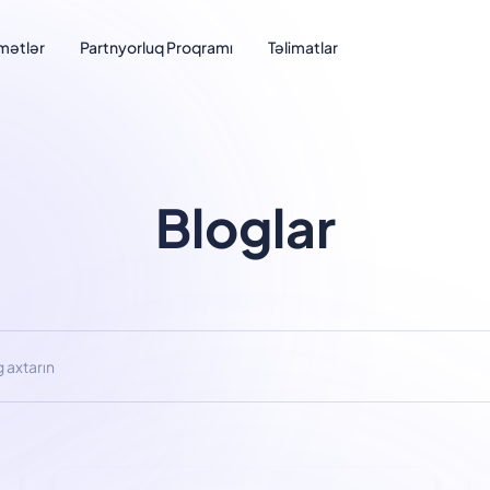
mətlər
Partnyorluq Proqramı
Təlimatlar
Bloglar