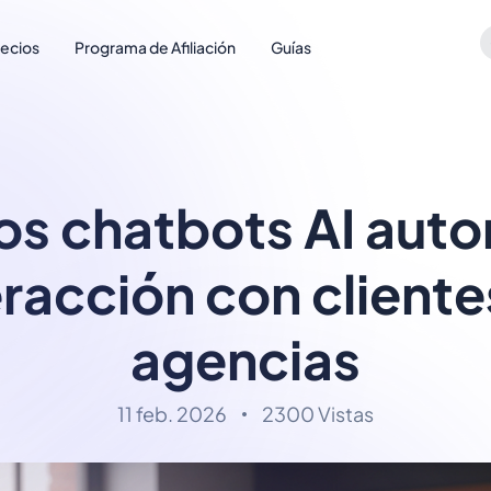
recios
Programa de Afiliación
Guías
s chatbots AI aut
eracción con client
agencias
11 feb. 2026
2300 Vistas