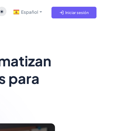
Español
Iniciar sesión
omatizan
es para