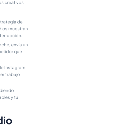
os creativos
trategia de
dios muestran
terrupción.
oche, envía un
petidor que
e Instagram,
er trabajo
idiendo
bles y tu
dio