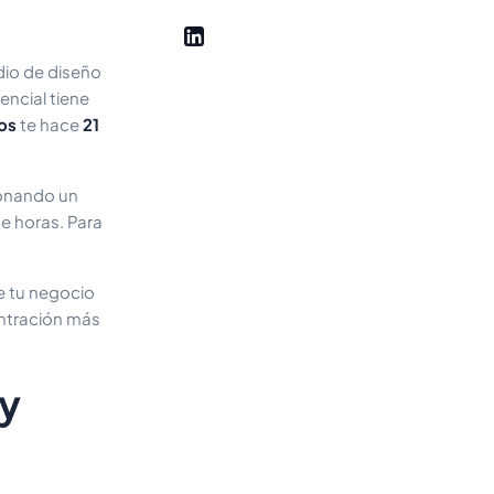
dio de diseño
encial tiene
os
te hace
21
ionando un
e horas. Para
e tu negocio
ntración más
 y