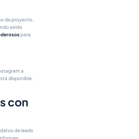
po de proyecto,
uando estés
oderosos
para
Instagram a
tá disponible,
s con
 datos de leads
 enfoques