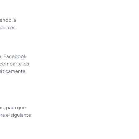
nando la
ionales.
am, Facebook
 comparte los
máticamente.
os, para que
a el siguiente