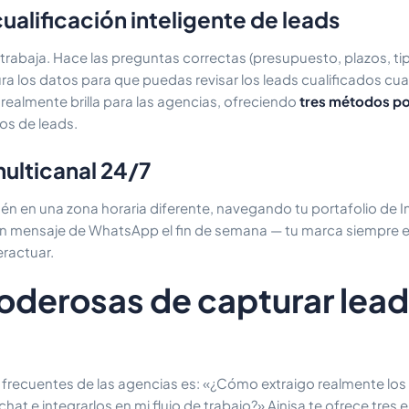
ualificación inteligente de leads
 trabaja. Hace las preguntas correctas (presupuesto, plazos, ti
ura los datos para que puedas revisar los leads cualificados c
a realmente brilla para las agencias, ofreciendo
tres métodos p
tos de leads.
multicanal 24/7
tén en una zona horaria diferente, navegando tu portafolio de 
 mensaje de WhatsApp el fin de semana — tu marca siempre es
eractuar.
oderosas de capturar lead
frecuentes de las agencias es: «¿Cómo extraigo realmente los
hat e integrarlos en mi flujo de trabajo?» Ainisa te ofrece tres