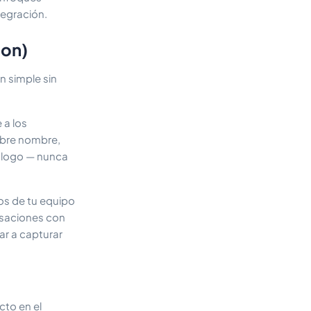
tegración.
ion)
 simple sin
 a los
obre nombre,
iálogo — nunca
os de tu equipo
rsaciones con
ar a capturar
cto en el