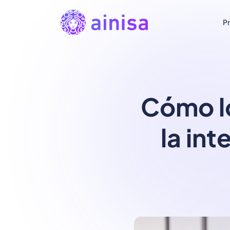
P
Cómo lo
la int