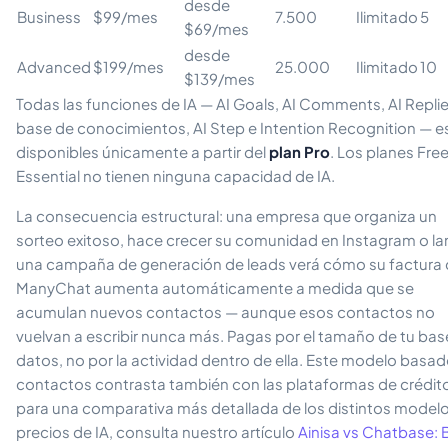
desde
Business
$99/mes
7.500
Ilimitado
5
$69/mes
desde
Advanced
$199/mes
25.000
Ilimitado
10
$139/mes
Todas las funciones de IA — AI Goals, AI Comments, AI Replie
base de conocimientos, AI Step e Intention Recognition — e
disponibles únicamente a partir del
plan Pro
. Los planes Free
Essential no tienen ninguna capacidad de IA.
La consecuencia estructural: una empresa que organiza un
sorteo exitoso, hace crecer su comunidad en Instagram o la
una campaña de generación de leads verá cómo su factura
ManyChat aumenta automáticamente a medida que se
acumulan nuevos contactos — aunque esos contactos no
vuelvan a escribir nunca más. Pagas por el tamaño de tu bas
datos, no por la actividad dentro de ella. Este modelo basa
contactos contrasta también con las plataformas de crédit
para una comparativa más detallada de los distintos model
precios de IA, consulta nuestro artículo
Ainisa vs Chatbase: