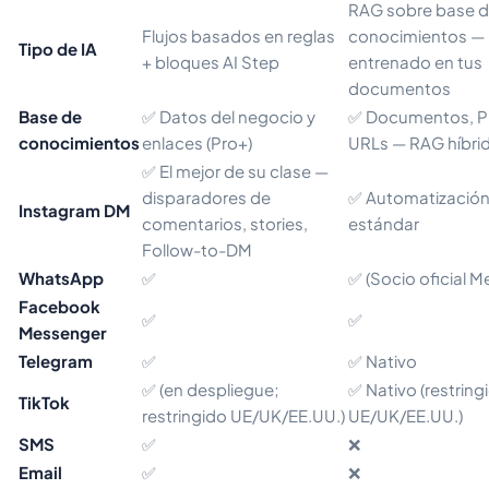
RAG sobre base 
Flujos basados en reglas
conocimientos —
Tipo de IA
+ bloques AI Step
entrenado en tus
documentos
Base de
✅ Datos del negocio y
✅ Documentos, P
conocimientos
enlaces (Pro+)
URLs — RAG híbri
✅ El mejor de su clase —
disparadores de
✅ Automatizació
Instagram DM
comentarios, stories,
estándar
Follow-to-DM
WhatsApp
✅
✅ (Socio oficial M
Facebook
✅
✅
Messenger
Telegram
✅
✅ Nativo
✅ (en despliegue;
✅ Nativo (restring
TikTok
restringido UE/UK/EE.UU.)
UE/UK/EE.UU.)
SMS
✅
❌
Email
✅
❌