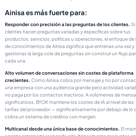
Ainisa es más fuerte para:
Responder con precisión a las preguntas de los clientes.
Si
clientes hacen preguntas variadas y específicas sobre tus
productos, servicios, políticas u operaciones, el enfoque de
de conocimientos de Ainisa significa que entrenas una vez y
gestionas la larga cola de preguntas sin construir un flujo pa
cada una.
Alto volumen de conversaciones sin costes de plataforma
crecientes.
Como Ainisa cobra por mensaje y no por contac
una empresa con una audiencia grande pero actividad varia
no paga por los contactos inactivos. A volúmenes de mensa
significativos, BYOK mantiene los costes de IA al nivel de las
tarifas del proveedor — significativamente por debajo de lo 
cobra un sistema de créditos con margen.
Multicanal desde una única base de conocimientos.
El mis
agente entrenado responde simultáneamente preguntas en