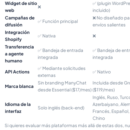
Widget de sitio
✅ (plugin WordPr
❌
web
incluido)
Campañas de
❌ No diseñado pa
✅ Función principal
difusión
envíos salientes
Integración
✅ Nativa
❌
Shopify
Transferencia
✅ Bandeja de entrada
✅ Bandeja de ent
a agente
integrada
integrada
humano
✅ Mediante solicitudes
API Actions
✅ Nativo
externas
Sin branding ManyChat
Incluida desde G
Marca blanca
desde Essential ($17/mes)
($119/mes)
Inglés, Ruso, Turc
Idioma de la
Azerbaiyano, Ale
Solo inglés (back-end)
interfaz
Francés, Español,
Chino
Si quieres evaluar más plataformas más allá de estas dos, n