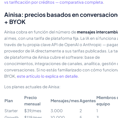
vs tarificación por créditos — comparativa completa
.
Ainisa: precios basados en conversacion
+ BYOK
Ainisa cobra en función del número de
mensajes intercamb
al mes, con una tarifa de plataforma fija. La IA en sí funciona 
través de tu propia clave API de OpenAI o Anthropic — pagas
proveedor de IA directamente a sus tarifas publicadas. La tar
de plataforma de Ainisa cubre el software: base de
conocimientos, integraciones de canales, analítica, gestión
conversaciones. Si no estás familiarizado con cómo funciona
BYOK,
este artículo lo explica en detalle
.
Los planes actuales de Ainisa:
Precio
Miembros 
Plan
Mensajes/mes
Agentes
mensual
equipo
Starter
$39/mes
3.000
2
1
Growth
$119/mes
10.000
5
3