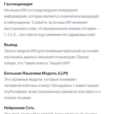
Галлюцинация
На языке ИИ это когда модели генерируют
информацию, которая является ложной или вводящей
в заблуждение. Скажите, если ваш ИИ начинает
рассказывать вам, что выигрышные номера лотереи —
1, 2 и 3... поставьте под сомнение его здравомыслие!
Вывод
Запуск модели ИИ для генерации прогнозов на основе
изученных данных называется выводом. Проще
говоря, это "какие шансы" вашего ИИ!
Большая Языковая Модель (LLM)
Это огромные модели, которые понимают
человеческий язык и могут беседовать с вами о ваших
глубочайших экзистенциальных кризисах или просто о
планах на ужин.
Нейронная Сеть
Это мозг, стоящий за магией, вдохновленный нашими