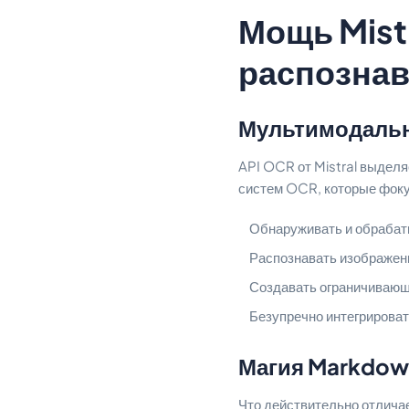
Мощь Mist
распознав
Мультимодальн
API OCR от Mistral выдел
систем OCR, которые фоку
Обнаруживать и обрабаты
Распознавать изображен
Создавать ограничивающ
Безупречно интегрироват
Магия Markdow
Что действительно отличае