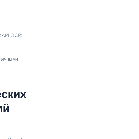
их API OCR:
язычными
еских
ий