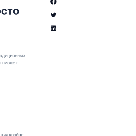
осто
радиционных
т может:
кция крайне