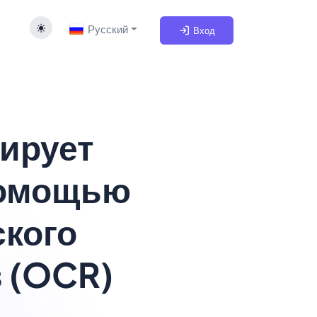
Русский
Вход
зирует
помощью
ского
 (OCR)