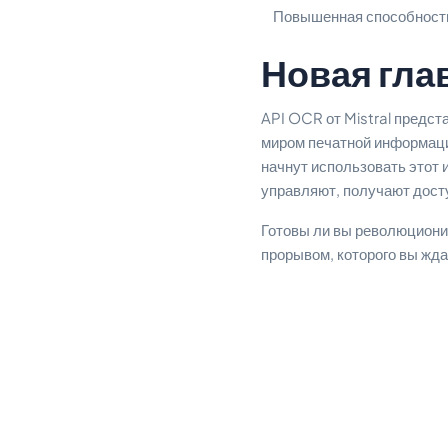
Повышенная способность
Новая гла
API OCR от Mistral предст
миром печатной информаци
начнут использовать этот 
управляют, получают досту
Готовы ли вы революциони
прорывом, которого вы жд