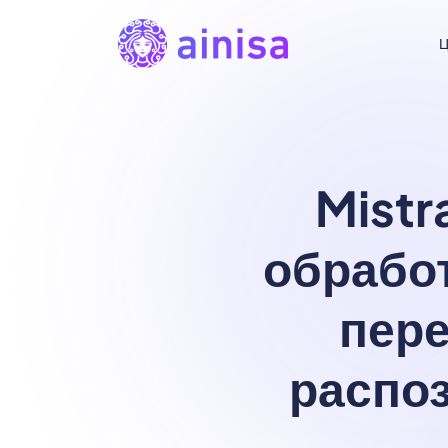
Mistr
обрабо
пере
распо