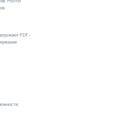
в. Mistral
ов.
 загружают PDF-
держание
можности: