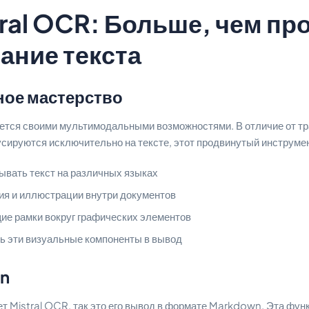
ral OCR: Больше, чем пр
ание текста
ое мастерство
яется своими мультимодальными возможностями. В отличие от т
сируются исключительно на тексте, этот продвинутый инструмен
вать текст на различных языках
ия и иллюстрации внутри документов
ие рамки вокруг графических элементов
ь эти визуальные компоненты в вывод
n
т Mistral OCR, так это его вывод в формате Markdown. Эта фун