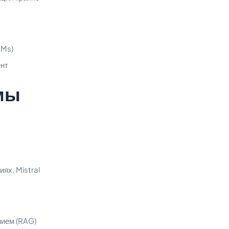
LMs)
ент
мы
ях. Mistral
нием (RAG)