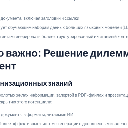
 документа, включая заголовки и ссылки
вует обучающим наборам данных больших языковых моделей (L
ентам генерировать более структурированный и читаемый конт
о важно: Решение дилем
ент
анизационных знаний
золотых жилах информации, запертой в PDF-файлах и презентаци
скрытию этого потенциала:
 документы в форматы, читаемые ИИ
 более эффективные системы генерации с дополненным извлече