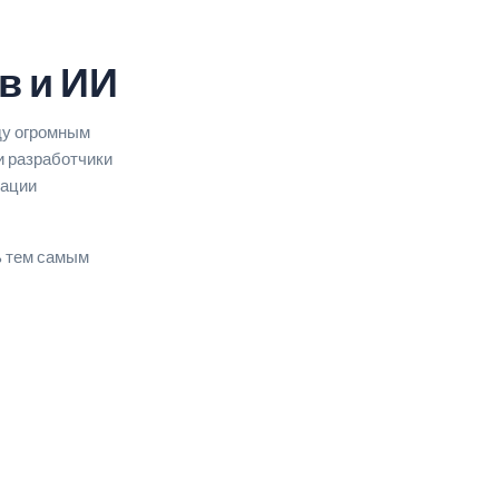
в и ИИ
жду огромным
и разработчики
зации
ь тем самым