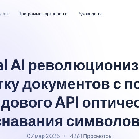
Цены
Программа партнерства
Руководства
al AI революциони
тку документов с 
дового API оптиче
знавания символов
07 мар 2025
4261 Просмотры