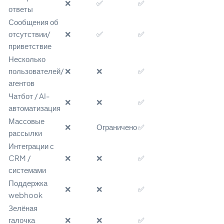
❌
✅
✅
ответы
Сообщения об
отсутствии/
❌
✅
✅
приветствие
Несколько
пользователей/
❌
❌
✅
агентов
Чатбот / AI-
❌
❌
✅
автоматизация
Массовые
❌
Ограничено
✅
рассылки
Интеграции с
CRM /
❌
❌
✅
системами
Поддержка
❌
❌
✅
webhook
Зелёная
галочка
❌
❌
✅