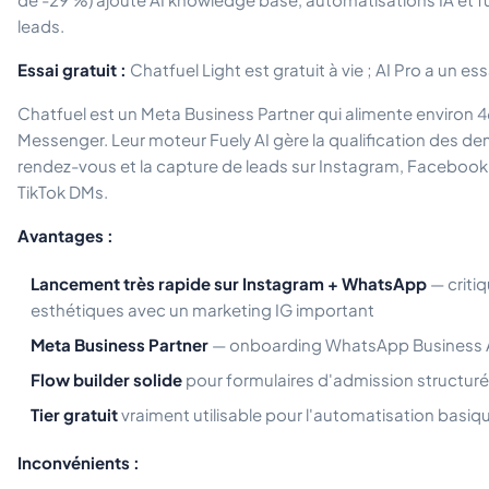
leads.
Essai gratuit :
Chatfuel Light est gratuit à vie ; AI Pro a un ess
Chatfuel est un Meta Business Partner qui alimente environ 4
Messenger. Leur moteur Fuely AI gère la qualification des de
rendez-vous et la capture de leads sur Instagram, Facebo
TikTok DMs.
Avantages :
Lancement très rapide sur Instagram + WhatsApp
— critiq
esthétiques avec un marketing IG important
Meta Business Partner
— onboarding WhatsApp Business A
Flow builder solide
pour formulaires d'admission structur
Tier gratuit
vraiment utilisable pour l'automatisation basiq
Inconvénients :