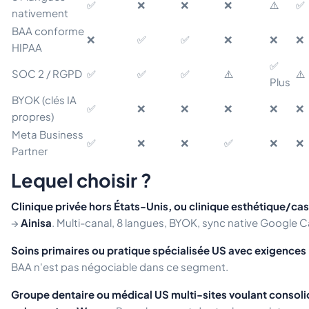
✅
❌
❌
❌
⚠️
✅
nativement
BAA conforme
❌
✅
✅
❌
❌
❌
HIPAA
✅
SOC 2 / RGPD
✅
✅
✅
⚠️
⚠️
Plus
BYOK (clés IA
✅
❌
❌
❌
❌
❌
propres)
Meta Business
✅
❌
❌
✅
❌
❌
Partner
Lequel choisir ?
Clinique privée hors États-Unis, ou clinique esthétique/cas
→
Ainisa
. Multi-canal, 8 langues, BYOK, sync native Google C
Soins primaires ou pratique spécialisée US avec exigences
BAA n'est pas négociable dans ce segment.
Groupe dentaire ou médical US multi-sites voulant consol