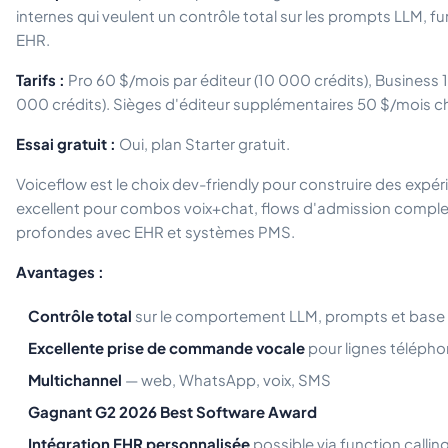
internes qui veulent un contrôle total sur les prompts LLM, fu
EHR.
Tarifs :
Pro 60 $/mois par éditeur (10 000 crédits), Business 
000 crédits). Sièges d'éditeur supplémentaires 50 $/mois c
Essai gratuit :
Oui, plan Starter gratuit.
Voiceflow est le choix dev-friendly pour construire des expé
excellent pour combos voix+chat, flows d'admission complex
profondes avec EHR et systèmes PMS.
Avantages :
Contrôle total
sur le comportement LLM, prompts et base
Excellente prise de commande vocale
pour lignes télépho
Multichannel
— web, WhatsApp, voix, SMS
Gagnant G2 2026 Best Software Award
Intégration EHR personnalisée
possible via function callin