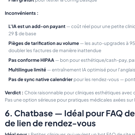
Inconvénients :
L'IA est un add-on payant
— coût réel pour une petite clin
29 $ de base
Pièges de tarification au volume
— les auto-upgrades à 9
doubler les factures de manière inattendue
Pas conforme HIPAA
— bon pour esthétique/cash-pay, pa
Multilingue limité
— entraînement IA optimisé pour l'anglai
Pas de sync native calendrier
pour les rendez-vous — pont 
Verdict :
Choix raisonnable pour cliniques esthétiques av
Pas une option sérieuse pour pratiques médicales axées sur 
6. Chatbase — Idéal pour FAQ de 
de lien de rendez-vous
Idéal pour :
Petites cliniques qui veulent un bot FAQ de site 