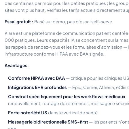
des centaines par mois pour les petites pratiques ; les group
sites vont plus haut. Vérifiez les tarifs actuels directement au
Essai gratuit :
Basé sur démo, pas d'essai self-serve.
Klara est une plateforme de communication patient centrée U
000 pratiques. Leurs capacités IA se concentrent sur la mes
les rappels de rendez-vous et les formulaires d'admission — 
infrastructure conforme HIPAA avec BAA signée.
Avantages :
Conforme HIPAA avec BAA
— critique pour les cliniques U
Intégrations EHR profondes
— Epic, Cerner, Athena, eClini
Construit spécifiquement pour les workflows médicaux
—
renouvellement, routage de références, messagerie sécur
Forte notoriété US
dans le vertical de santé
Messagerie bidirectionnelle SMS-first
— les patients n'ont
app