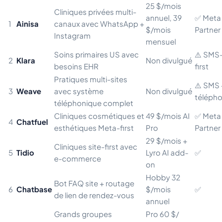
25 $/mois
Cliniques privées multi-
annuel, 39
✅ Meta
1
Ainisa
canaux avec WhatsApp +
$/mois
Partner
Instagram
mensuel
Soins primaires US avec
⚠️ SMS
2
Klara
Non divulgué
besoins EHR
first
Pratiques multi-sites
⚠️ SMS 
3
Weave
avec système
Non divulgué
téléph
téléphonique complet
Cliniques cosmétiques et
49 $/mois AI
✅ Meta
4
Chatfuel
esthétiques Meta-first
Pro
Partner
29 $/mois +
Cliniques site-first avec
5
Tidio
Lyro AI add-
✅
e-commerce
on
Hobby 32
Bot FAQ site + routage
6
Chatbase
$/mois
✅
de lien de rendez-vous
annuel
Grands groupes
Pro 60 $/