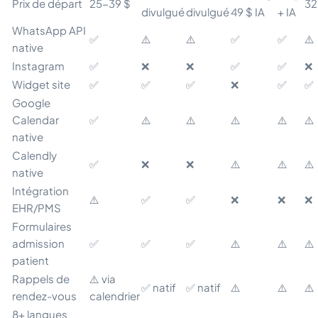
Prix de départ
25-39 $
32
divulgué
divulgué
49 $ IA
+ IA
WhatsApp API
✅
⚠️
⚠️
✅
✅
⚠️
native
Instagram
✅
❌
❌
✅
✅
❌
Widget site
✅
✅
✅
❌
✅
✅
Google
Calendar
✅
⚠️
⚠️
⚠️
⚠️
⚠️
native
Calendly
✅
❌
❌
⚠️
⚠️
⚠️
native
Intégration
⚠️
✅
✅
❌
❌
❌
EHR/PMS
Formulaires
admission
✅
✅
✅
⚠️
⚠️
⚠️
patient
Rappels de
⚠️ via
✅ natif
✅ natif
⚠️
⚠️
⚠️
rendez-vous
calendrier
8+ langues