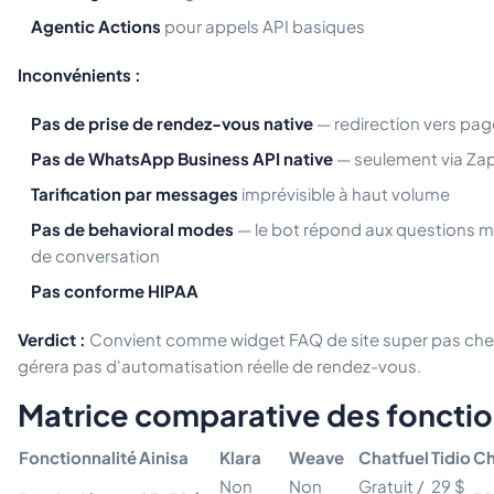
Agentic Actions
pour appels API basiques
Inconvénients :
Pas de prise de rendez-vous native
— redirection vers pag
Pas de WhatsApp Business API native
— seulement via Zap
Tarification par messages
imprévisible à haut volume
Pas de behavioral modes
— le bot répond aux questions m
de conversation
Pas conforme HIPAA
Verdict :
Convient comme widget FAQ de site super pas cher 
gérera pas d'automatisation réelle de rendez-vous.
Matrice comparative des fonctio
Fonctionnalité
Ainisa
Klara
Weave
Chatfuel
Tidio
Ch
Non
Non
Gratuit /
29 $