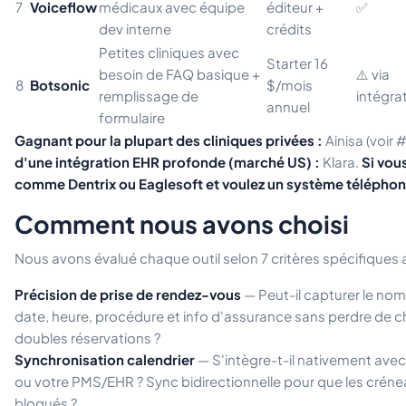
7
Voiceflow
médicaux avec équipe
éditeur +
✅
dev interne
crédits
Petites cliniques avec
Starter 16
besoin de FAQ basique +
⚠️ via
8
Botsonic
$/mois
remplissage de
intégra
annuel
formulaire
Gagnant pour la plupart des cliniques privées :
Ainisa (voir #
d'une intégration EHR profonde (marché US) :
Klara.
Si vou
comme Dentrix ou Eaglesoft et voulez un système téléphon
Comment nous avons choisi
Nous avons évalué chaque outil selon 7 critères spécifiques 
Précision de prise de rendez-vous
— Peut-il capturer le nom
date, heure, procédure et info d'assurance sans perdre de ch
doubles réservations ?
Synchronisation calendrier
— S'intègre-t-il nativement ave
ou votre PMS/EHR ? Sync bidirectionnelle pour que les créne
bloqués ?