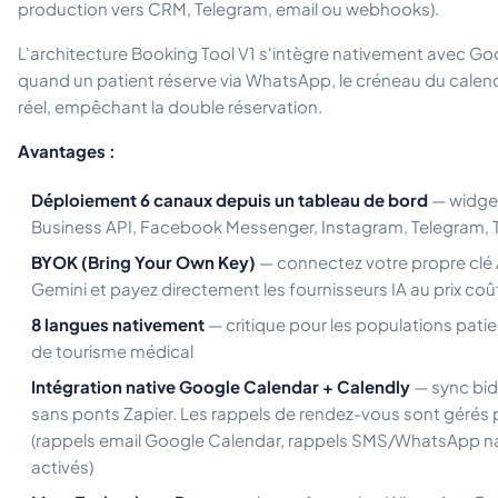
production vers CRM, Telegram, email ou webhooks).
L'architecture Booking Tool V1 s'intègre nativement avec Go
quand un patient réserve via WhatsApp, le créneau du calendr
réel, empêchant la double réservation.
Avantages :
Déploiement 6 canaux depuis un tableau de bord
— widget
Business API, Facebook Messenger, Instagram, Telegram, 
BYOK (Bring Your Own Key)
— connectez votre propre clé 
Gemini et payez directement les fournisseurs IA au prix co
8 langues nativement
— critique pour les populations pati
de tourisme médical
Intégration native Google Calendar + Calendly
— sync bidi
sans ponts Zapier. Les rappels de rendez-vous sont gérés p
(rappels email Google Calendar, rappels SMS/WhatsApp nat
activés)