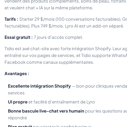
vendent des produits (compléments, soins de peau, forfaits t
et veulent chat + IA sur la même plateforme.
Tarifs :
Starter 29 $/mois (100 conversations facturables), 
facturables), Plus 749 $/mois. Lyro AI est un add-on séparé.
Essai gratuit :
7 jours d'accès complet.
Tidio est axé chat-site avec forte intégration Shopify. Leur a
entraîné sur vos pages de services, et Tidio supporte Whats
Facebook comme canaux supplémentaires.
Avantages :
Excellente intégration Shopify
— bon pour cliniques venda
services
UI propre
et facilité d'entraînement de Lyro
Bonne bascule live-chat vers humain
pour les questions a
répondre
Plan gratuit
pour tester la config basique