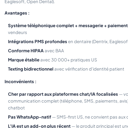
Eaglesoft, Open Dental).
Avantages :
Système téléphonique complet + messagerie + paiement
vendeurs
Intégrations PMS profondes
en dentaire (Dentrix, Eaglesof
Conforme HIPAA
avec BAA
Marque établie
avec 30 000+ pratiques US
Texting bidirectionnel
avec vérification d'identité patient
Inconvénients :
Cher par rapport aux plateformes chat/IA focalisées
— vo
communication complet (téléphone, SMS, paiements, avis)
chatbot
Pas WhatsApp-natif
— SMS-first US, ne convient pas aux c
L'IA est un add-on plus récent
— le produit principal est u