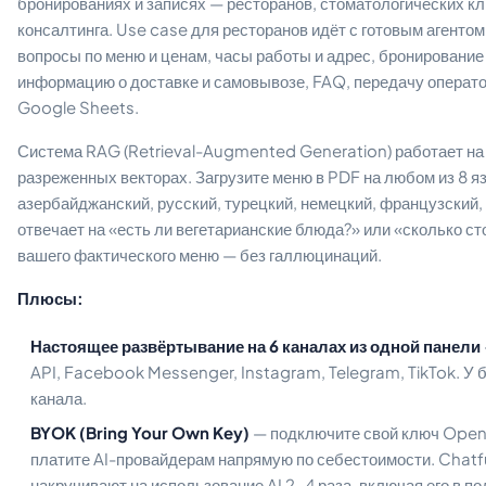
бронированиях и записях — ресторанов, стоматологических кл
консалтинга. Use case для ресторанов идёт с готовым агенто
вопросы по меню и ценам, часы работы и адрес, бронирование 
информацию о доставке и самовывозе, FAQ, передачу операто
Google Sheets.
Система RAG (Retrieval-Augmented Generation) работает на
разреженных векторах. Загрузите меню в PDF на любом из 8 яз
азербайджанский, русский, турецкий, немецкий, французский, и
отвечает на «есть ли вегетарианские блюда?» или «сколько с
вашего фактического меню — без галлюцинаций.
Плюсы:
Настоящее развёртывание на 6 каналах из одной панели
API, Facebook Messenger, Instagram, Telegram, TikTok. У
канала.
BYOK (Bring Your Own Key)
— подключите свой ключ OpenA
платите AI-провайдерам напрямую по себестоимости. Chatfu
накручивают на использование AI 2–4 раза, включая его в по