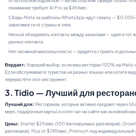
AI за платной подпиской — на бесплатном тарифе только fl
понимание требует AI Pro за $49/мес.
Сборы Meta за шаблоны WhatsApp идут сверху — $0,005–$
зависимости от страны и типа.
Нельзя объединить контакты между каналами — один и тот ж
разных контакта.
Нет нативной многоязычности — придётся строить отдельные
Вердикт:
Хороший выбор, если ваш ресторан 100% на Meta-ка
Если обслуживаете туристов на разных языках или хотите вид
перерастёте этот инструмент.
3. Tidio — Лучший для ресторан
Лучший для:
Ресторанов, которые активно продают через Sho
мерч, подарочные карты) и хотят чат на сайте как основной кан
Цены:
Starter $29/мес (100 биллируемых разговоров), Grow
разговоров), Plus от $749/мес, Premium под индивидуальный з