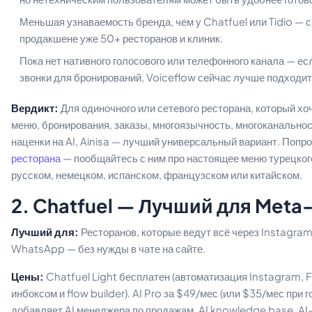
Меньшая узнаваемость бренда, чем у Chatfuel или Tidio — с
продакшене уже 50+ ресторанов и клиник.
Пока нет нативного голосового или телефонного канала — есл
звонки для бронирований, Voiceflow сейчас лучше подходит
Вердикт:
Для одиночного или сетевого ресторана, который хо
меню, бронирования, заказы, многоязычность, многоканальнос
наценки на AI, Ainisa — лучший универсальный вариант. Попр
ресторана
— пообщайтесь с ним про настоящее меню турецкого
русском, немецком, испанском, французском или китайском.
2. Chatfuel — Лучший для Meta-
Лучший для:
Ресторанов, которые ведут всё через Instagr
WhatsApp — без нужды в чате на сайте.
Цены:
Chatfuel Light бесплатен (автоматизация Instagram
инбоксом и flow builder). AI Pro за $49/мес (или $35/мес при 
добавляет AI менеджера по продажам, AI knowledge base, A