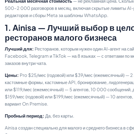
Реальная месячная стоимость
— не рекламная цена. Скольк
500–2 000 разговоров в месяц, включая скрытые лимиты AI-р
редакторов и сборы Meta за шаблоны WhatsApp.
1. Ainisa — Лучший выбор в цел
ресторанов малого бизнеса
Лучший для:
Ресторанов, которым нужен один AI-агент на са
Facebook, Telegram и TikTok — на 8 языках — с ответами по 
заказов внутри чата.
Цены:
Pro $25/мес (годовой) или $39/мес (ежемесячный) — 2
кастомные формы, кастомные API, бронирование, лидогенерац
или $119/мес (ежемесячный) — 5 агентов, 10 000 сообщений, 
$159/мес (годовой) или $199/мес (ежемесячный) — 10 агентов
вариант On Premise.
Пробный период:
Да, без карты.
Ainisa создан специально для малого и среднего бизнеса в сф