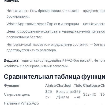
Минусы:
Нет нативного flow бронирования или заказа — придётся пе
бронирования.
WhatsApp только через Zapier и интеграции — нет нативного
Цена по сообщениям может стать непредсказуемой при высо
сообщений на Starter.
Нет behavioral modes или определения состояния — бот отв
адаптируется к типу разговора.
Вердикт:
Годится как супердешёвый FAQ-бот на сайт. Не по
workflow с бронированиями и заказами.
Сравнительная таблица функц
Функция
Ainisa
Chatfuel
Tidio
Chatbase
Ch
$25–
Бесплатно
$29
Стартовая цена
$32–40
$6
39
/ $49 AI
+ AI
Нативный WhatsApp