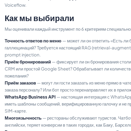
Voiceflow.
Как мы выбирали
Мы оценивали каждый инструмент по 6 критериям специально
Точность ответов по меню
— может ли он ответить «Есть ли
галлюцинаций? Требуется настоящий RAG (retrieval-augmente
prompt injection.
Приём бронирований
— фиксирует ли он бронирования столи
CRM или простой Google Sheet? Обрабатывает ли количество 
пожелания?
Приём заказов
— могут ли гости заказать из меню прямо в чат
заказа персоналу? Или бот просто перенаправляет их в прило
WhatsApp Business API
— настоящая интеграция с WhatsApp
иметь шаблоны сообщений, верифицированную галочку и не п
SIM-карте.
Многоязычность
— рестораны обслуживают туристов. Чатбот
английски, теряет конверсии в таких городах, как Баку, Барсе