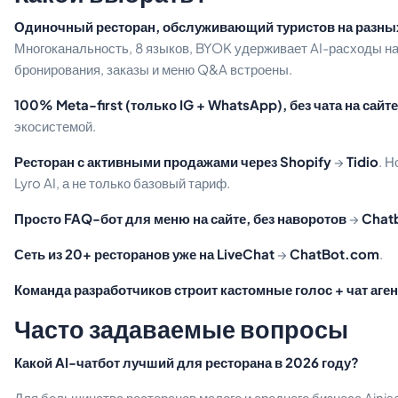
Одиночный ресторан, обслуживающий туристов на разны
Многоканальность, 8 языков, BYOK удерживает AI-расходы на
бронирования, заказы и меню Q&A встроены.
100% Meta-first (только IG + WhatsApp), без чата на сайте
экосистемой.
Ресторан с активными продажами через Shopify
→
Tidio
. 
Lyro AI, а не только базовый тариф.
Просто FAQ-бот для меню на сайте, без наворотов
→
Chat
Сеть из 20+ ресторанов уже на LiveChat
→
ChatBot.com
.
Команда разработчиков строит кастомные голос + чат аге
Часто задаваемые вопросы
Какой AI-чатбот лучший для ресторана в 2026 году?
Для большинства ресторанов малого и среднего бизнеса Aini