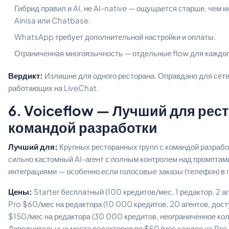
Гибрид правил и AI, не AI-native — ощущается старше, чем 
Ainisa или Chatbase.
WhatsApp требует дополнительной настройки и оплаты.
Ограниченная многоязычность — отдельные flow для каждог
Вердикт:
Излишне для одного ресторана. Оправдано для сете
работающих на LiveChat.
6. Voiceflow — Лучший для рес
командой разработки
Лучший для:
Крупных ресторанных групп с командой разработ
сильно кастомный AI-агент с полным контролем над промптами 
интеграциями — особенно если голосовые заказы (телефон) в 
Цены:
Starter бесплатный (100 кредитов/мес, 1 редактор, 2 а
Pro $60/мес на редактора (10 000 кредитов, 20 агентов, дост
$150/мес на редактора (30 000 кредитов, неограниченное кол
Дополнительные места редакторов по $50/мес каждое на Pro и