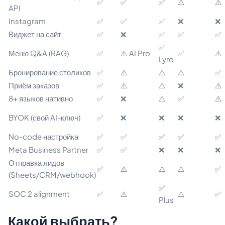
✅
✅
✅
⚠️
⚠️
API
Instagram
✅
✅
✅
❌
❌
Виджет на сайт
✅
❌
✅
✅
✅
✅
Меню Q&A (RAG)
✅
⚠️ AI Pro
✅
⚠️
Lyro
Бронирование столиков
✅
⚠️
⚠️
⚠️
✅
Приём заказов
✅
⚠️
⚠️
❌
⚠️
8+ языков нативно
✅
❌
⚠️
✅
⚠️
BYOK (свой AI-ключ)
✅
❌
❌
❌
❌
No-code настройка
✅
✅
✅
✅
✅
Meta Business Partner
✅
✅
❌
❌
❌
Отправка лидов
✅
⚠️
⚠️
⚠️
✅
(Sheets/CRM/webhook)
✅
SOC 2 alignment
✅
⚠️
⚠️
✅
Plus
Какой выбрать?