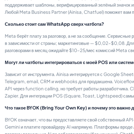
поддерживает шаблоны, верифицированный зелёный значок и
Любой Meta Business Partner (Ainisa, Chatfuel) поможет вам 
Сколько стоит сам WhatsApp сверх чатбота?
Meta берёт плату за разговор, а не за сообщение. Сервисны
в зависимости от страны; маркетинговые — $0,02–$0,08. Для
разговорами в месяц ожидайте $10–25/мес комиссий Meta све
Могут ли чатботы интегрироваться с моей POS или систе
Зависит от инструмента. Ainisa интегрируется с Google Sheet
Telegram, email, CRM и webhooks для продакшена. Voiceflo
API через function calling, но требует работы разработчика. 
Zapier. Для интеграции POS (Square, Toast, Lightspeed) самые
Что такое BYOK (Bring Your Own Key) и почему это важно 
BYOK означает, что вы предоставляете свой собственный API
Gemini и платите провайдеру AI напрямую. Платформы вроде 
поэтому расходы на AI по себестоимости (без наценки). Chatfu