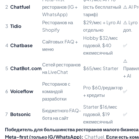
2
Chatfuel
ресторанов (IG +
(есть бесплатный
⚠️ AI P
WhatsApp)
тариф)
Ресторанов на
$29/мес + Lyro AI
⚠️ Lyro
3
Tidio
Shopify
отдельно
доп.
Hobby $32/мес
Сайтовых FAQ +
4
Chatbase
годовой, $40
✅
меню
ежемесячный
⚠️
Сетей ресторанов
5
ChatBot.com
$65/мес Starter
Прави
на LiveChat
+ AI
Ресторанов с
Pro $60/редактор
6
Voiceflow
командой
✅
+ кредиты
разработки
Starter $16/мес
Бюджетного FAQ-
7
Botsonic
годовой, $19
✅
бота на сайт
ежемесячный
Победитель для большинства ресторанов малого бизнеса
Meta-first (только IG/WhatsApp):
Chatfuel.
Если есть ком