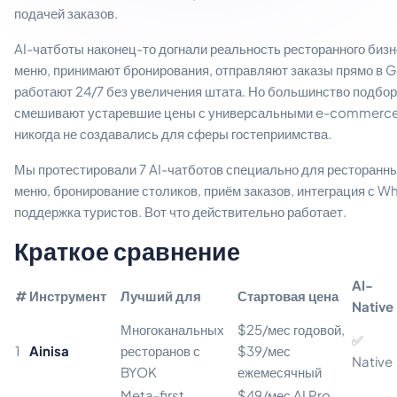
подачей заказов.
AI-чатботы наконец-то догнали реальность ресторанного бизн
меню, принимают бронирования, отправляют заказы прямо в 
работают 24/7 без увеличения штата. Но большинство подбор
смешивают устаревшие цены с универсальными e-commerce 
никогда не создавались для сферы гостеприимства.
Мы протестировали 7 AI-чатботов специально для ресторанны
меню, бронирование столиков, приём заказов, интеграция с 
поддержка туристов. Вот что действительно работает.
Краткое сравнение
AI-
#
Инструмент
Лучший для
Стартовая цена
Native
Многоканальных
$25/мес годовой,
✅
1
Ainisa
ресторанов с
$39/мес
Native
BYOK
ежемесячный
Meta-first
$49/мес AI Pro