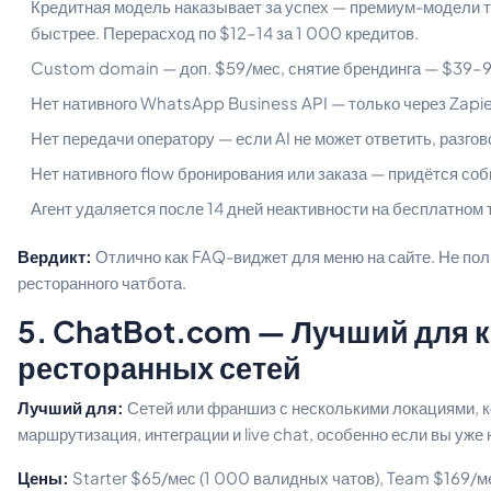
Кредитная модель наказывает за успех — премиум-модели т
быстрее. Перерасход по $12–14 за 1 000 кредитов.
Custom domain — доп. $59/мес, снятие брендинга — $39–9
Нет нативного WhatsApp Business API — только через Zapier
Нет передачи оператору — если AI не может ответить, разгов
Нет нативного flow бронирования или заказа — придётся соб
Агент удаляется после 14 дней неактивности на бесплатном 
Вердикт:
Отлично как FAQ-виджет для меню на сайте. Не по
ресторанного чатбота.
5. ChatBot.com — Лучший для 
ресторанных сетей
Лучший для:
Сетей или франшиз с несколькими локациями, 
маршрутизация, интеграции и live chat, особенно если вы уже 
Цены:
Starter $65/мес (1 000 валидных чатов), Team $169/ме