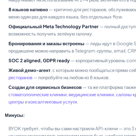
8 языков нативно
— критично для ресторанов, обслуживающ
меню один раз для каждого языка, без отдельных flow.
Официальный Meta Technology Partner
— полный доступ
возможность получить зелёную галочку.
Бронирования и заказы встроены
— лиды идут в Google S
продакшене можно направить в Telegram-группы, email, C
SOC 2 aligned, GDPR ready
— корпоративный уровень comp
Живой демо-агент
, с которым можно пообщаться прямо се
ресторанов
— попробуйте на любом из 8 языков.
Создан для сервисных бизнесов
— та же платформа такж
стоматологические клиники
,
медицинские клиники
,
салоны к
центры
и
консалтинговые услуги
.
Минусы:
BYOK требует, чтобы вы сами настроили API-ключи — это 3
но нетехническим пользователям может быть удобнее готово