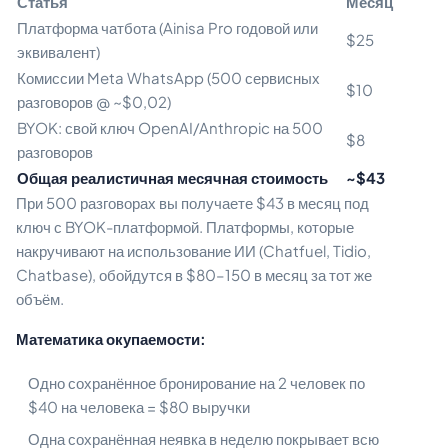
Статья
Месяц
Платформа чатбота (Ainisa Pro годовой или
$25
эквивалент)
Комиссии Meta WhatsApp (500 сервисных
$10
разговоров @ ~$0,02)
BYOK: свой ключ OpenAI/Anthropic на 500
$8
разговоров
Общая реалистичная месячная стоимость
~$43
При 500 разговорах вы получаете $43 в месяц под
ключ с BYOK-платформой. Платформы, которые
накручивают на использование ИИ (Chatfuel, Tidio,
Chatbase), обойдутся в $80–150 в месяц за тот же
объём.
Математика окупаемости:
Одно сохранённое бронирование на 2 человек по
$40 на человека = $80 выручки
Одна сохранённая неявка в неделю покрывает всю